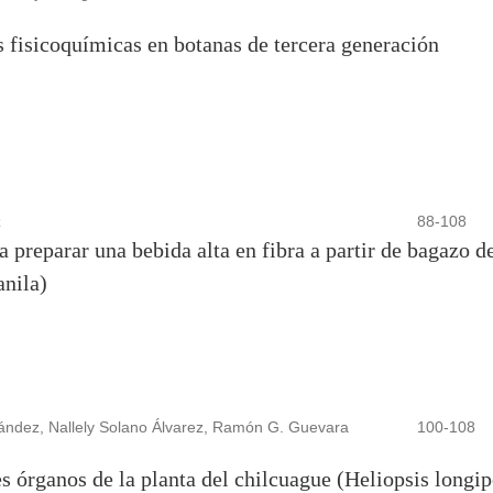
s fisicoquímicas en botanas de tercera generación
z
88-108
 preparar una bebida alta en fibra a partir de bagazo d
anila)
nández, Nallely Solano Álvarez, Ramón G. Guevara
100-108
es órganos de la planta del chilcuague (Heliopsis longip