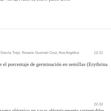
arcía Trejo, Rosario Guzmán Cruz, Ana Angélica
12-21
e el porcentaje de germinación en semillas (Erythrina
22-32
sumo eléctrico en casas eléctricamente sustentables