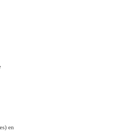
e
es) en