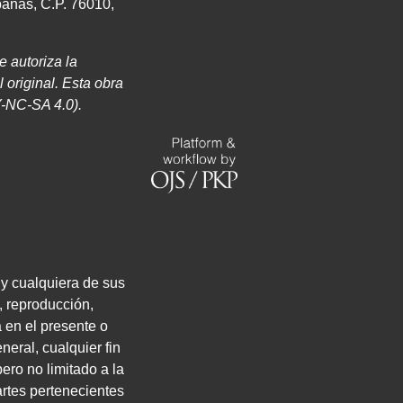
panas, C.P. 76010,
Se autoriza
la
l original. Esta obra
Y
-
NC
-
SA 4
.
0
).
 y cualquiera de sus
, reproducción,
a en el presente o
neral, cualquier fin
ero no limitado a la
artes pertenecientes