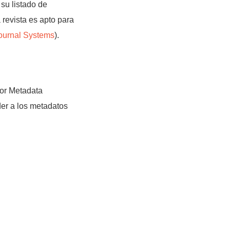
su listado de
 revista es apto para
ournal Systems
).
for Metadata
der a los metadatos