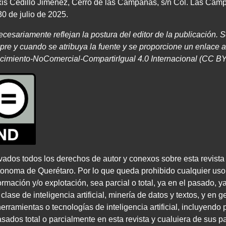
xis Cedillo Jiménez, Cerro de las Campanas, s/n Col. Las Cam
0 de julio de 2025.
necesariamente
reflejan la postura del editor de la publicación. 
mpre
y cuando se atribuya la fuente y se proporcione un enlace
a
cimiento-NoComercial-CompartirIgual
4
.
0
Internacional
(
CC B
vados todos los derechos de autor y conexos sobre esta revista
tonoma de Querétaro. Por lo que queda prohibido cualquier uso
rmación y/o explotación, sea parcial o total, ya en el pasado, y
lase de inteligencia artificial, minería de datos y textos, y en ge
rramientas o tecnologías de inteligencia artificial, incluyendo p
ados total o parcialmente en esta revista y cualuiera de sus p