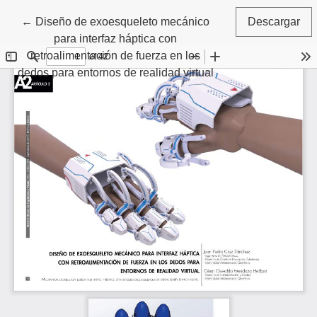
Volver a los detalles del artículo
←
Diseño de exoesqueleto mecánico
Descargar
para interfaz háptica con
retroalimentación de fuerza en los
dedos para entornos de realidad virtual