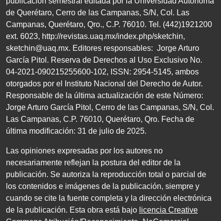
publicación semestral editada por la Universidad Autónoma
de Querétaro, Cerro de las Campanas,
S/N
, Col. Las
Campanas, Querétaro, Qro.,
C.P. 76010
.
Tel. (
442
)
1921200
ext.
6023
,
http://revistas.uaq.mx/index.php/sketchin
,
sketchin@uaq.mx
. Editores
responsables: Jorge Arturo
García Pitol. Reserva de Derechos al Uso Exclusivo
No.
04
-
2021
-
090215255600
-
102
,
ISSN
:
2954-5145
, ambos
otorgados por el Instituto Nacional del Derecho de Autor.
Responsable de la última actualización de este Número:
Jorge Arturo García Pitol, Cerro de las Campanas,
S/N
, Col.
Las Campanas,
C.P. 76010
, Querétaro, Qro. Fecha de
última modificación:
31
de julio de
2025
.
Las opiniones expresadas por los autores no
necesariamente reflejan la postura del editor de la
publicación. Se autoriza la reproducción total o parcial de
los contenidos e imágenes de la publicación, siempre y
cuando se cite la fuente completa y la dirección electrónica
de la publicación. Esta obra está bajo
licencia Creative