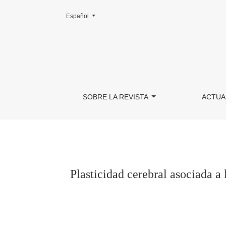
Cambiar el idioma. El actual es:
Español
Plasticidad cerebral asociada a la conducta se
SOBRE LA REVISTA
ACTUA
Plasticidad cerebral asociada a