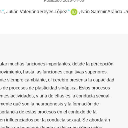
Publicado 2025-04-08
+
+
s
Julián Valeriano Reyes López
Iván Sammir Aranda Ur
ular muchas funciones importantes, desde la percepción
movimiento, hasta las funciones cognitivas superiores.
te siempre cambiante, el cerebro presenta la capacidad
s de procesos de plasticidad sináptica. Estos procesos
ntes actividades, y una de ellas es la conducta sexual.
emente qué son la neurogénesis y la formación de
mportancia de estos procesos en el contexto de la
ven influenciados por la conducta sexual. Se abordarán
studios en humanos donde se describe cómo estos