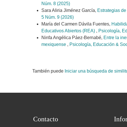
Núm. 8 (2025)
Sara Aliria Jiménez García,
Estrategias de
5 Núm. 9 (2026)
María del Carmen Dávila Fuentes,
Habilid
Educativos Abiertos (REA)
,
Psicología, E
Ninfa Angélica Páez-Bernabé,
Entre la in
mexiquense
,
Psicología, Educación & Soc
También puede
Iniciar una búsqueda de simili
Contacto
Info