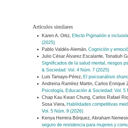
Artículos similares
Karen A. Ortiz,
Efecto Pigmalión e inclusi
(2025)
Pablo Valdés-Alemán,
Cognición y emoció
Julio César Álvarez Escalante, Tonatiuh G
Significados de la salud mental, riesgos 
& Sociedad: Vol. 4 Núm. 7 (2025)
Luis Tamayo-Pérez,
El psicoanálisis shan
Andreina Ramírez Martin, Carlos Enrique 
Psicología, Educación & Sociedad: Vol. 5
Chap Kau Kwan Chung, Carlos Rafael Riq
Sosa Viera,
Habilidades competitivas medi
Vol. 5 Núm. 9 (2026)
Kenya Herrera Bórquez, Abraham Nemesio 
seguro de resistencia para mujeres y co