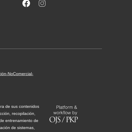
ción-NoComercial-
era de sus contenidos
ción, recopilación,
s de entrenamiento de
ización de sistemas,