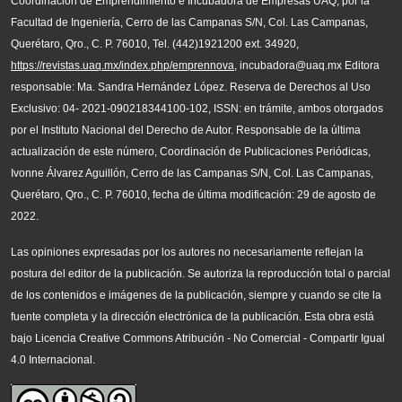
Coordinación de Emprendimiento e Incubadora de Empresas UAQ, por la
Facultad de Ingeniería, Cerro de las Campanas S/N, Col. Las Campanas,
Querétaro, Qro., C. P. 76010, Tel. (442)1921200 ext. 34920,
https://revistas.uaq.mx/index.php/emprennova
, incubadora@uaq.mx Editora
responsable: Ma. Sandra Hernández López. Reserva de Derechos al Uso
Exclusivo: 04- 2021-090218344100-102, ISSN: en trámite, ambos otorgados
por el Instituto Nacional del Derecho de Autor. Responsable de la última
actualización de este número, Coordinación de Publicaciones Periódicas,
Ivonne Álvarez Aguillón, Cerro de las Campanas S/N, Col. Las Campanas,
Querétaro, Qro., C. P. 76010, fecha de última modificación: 29 de agosto de
2022.
Las opiniones expresadas por los autores no necesariamente reflejan la
postura del editor de la publicación. Se autoriza la reproducción total o parcial
de los contenidos e imágenes de la publicación, siempre y cuando se cite la
fuente completa y la dirección electrónica de la publicación.
Esta obra está
bajo Licencia Creative Commons Atribución - No Comercial - Compartir Igual
4.0 Internacional.