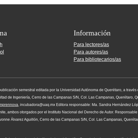
ma
Información
sh
Para lectores/as
ol
Para autores/as
Para bibliotecarios/as
na publicación semestral editada por la Universidad Autónoma de Querétaro, a través
ad de Ingeniería, Cerro de las Campanas S/N, Col. Las Campanas, Querétaro, Qro.
/emprennova
, incubadora@uaq.mx Editora responsable: Ma. Sandra Hernández Ló
te, ambos otorgados por el Instituto Nacional del Derecho de Autor. Responsable d
vonne Álvarez Aguillón, Cerro de las Campanas S/N, Col. Las Campanas, Querétaro