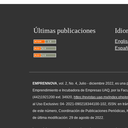
Últimas publicaciones
Idio
Engli
Españ
EMPRENNOVA
, vol. 2, No. 4, Julio - diciembre 2022, es u
Emprendimiento e Incubadora de Empresas UAQ, por la Facult
(442)1921200 ext. 34920,
https://revistas.uaq.mx/index.php
al Uso Exclusivo: 04- 2021-090218344100-102, ISSN: en trámi
de este número, Coordinación de Publicaciones Periódicas, I
de última modificación: 29 de agosto de 2022.