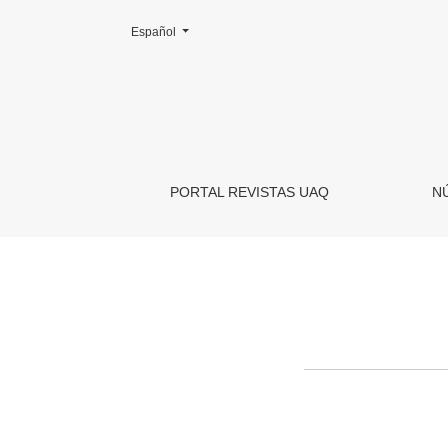
Cambiar el idioma. El actual es:
Español
Registrarse
PORTAL REVISTAS UAQ
N