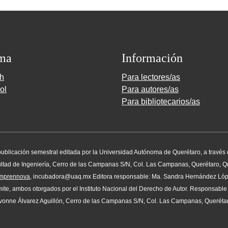
ma
Información
sh
Para lectores/as
ol
Para autores/as
Para bibliotecarios/as
na publicación semestral editada por la Universidad Autónoma de Querétaro, a través
ad de Ingeniería, Cerro de las Campanas S/N, Col. Las Campanas, Querétaro, Qro.
/emprennova
, incubadora@uaq.mx Editora responsable: Ma. Sandra Hernández Ló
te, ambos otorgados por el Instituto Nacional del Derecho de Autor. Responsable d
vonne Álvarez Aguillón, Cerro de las Campanas S/N, Col. Las Campanas, Querétaro