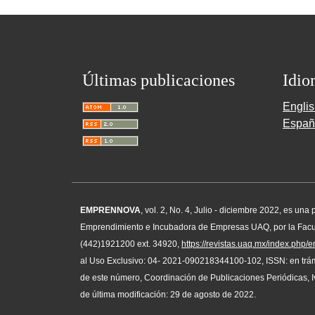
Últimas publicaciones
Idio
Engli
Españ
EMPRENNOVA
, vol. 2, No. 4, Julio - diciembre 2022, es u
Emprendimiento e Incubadora de Empresas UAQ, por la Facult
(442)1921200 ext. 34920,
https://revistas.uaq.mx/index.php
al Uso Exclusivo: 04- 2021-090218344100-102, ISSN: en trámi
de este número, Coordinación de Publicaciones Periódicas, I
de última modificación: 29 de agosto de 2022.