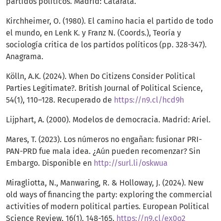
partidos políticos. Madrid: Catarata.
Kirchheimer, O. (1980). El camino hacia el partido de todo
el mundo, en Lenk K. y Franz N. (Coords.), Teoría y
sociología critica de los partidos políticos (pp. 328-347).
Anagrama.
Kölln, A.K. (2024). When Do Citizens Consider Political
Parties Legitimate?. British Journal of Political Science,
54(1), 110–128. Recuperado de
https://n9.cl/hcd9h
Lijphart, A. (2000). Modelos de democracia. Madrid: Ariel.
Mares, T. (2023). Los números no engañan: fusionar PRI-
PAN-PRD fue mala idea. ¿Aún pueden recomenzar? Sin
Embargo. Disponible en
http://surl.li/oskwua
Miragliotta, N., Manwaring, R. & Holloway, J. (2024). New
old ways of financing the party: exploring the commercial
activities of modern political parties. European Political
Science Review, 16(1), 148-165.
https://n9.cl/ex0o2