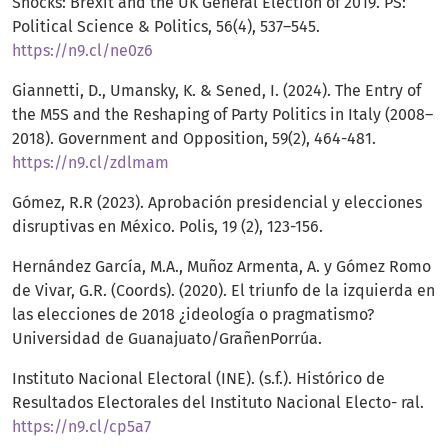
Shocks: Brexit and the UK General Election of 2019. PS:
Political Science & Politics, 56(4), 537–545.
https://n9.cl/ne0z6
Giannetti, D., Umansky, K. & Sened, I. (2024). The Entry of
the M5S and the Reshaping of Party Politics in Italy (2008–
2018). Government and Opposition, 59(2), 464-481.
https://n9.cl/zdlmam
Gómez, R.R (2023). Aprobación presidencial y elecciones
disruptivas en México. Polis, 19 (2), 123-156.
Hernández García, M.A., Muñoz Armenta, A. y Gómez Romo
de Vivar, G.R. (Coords). (2020). El triunfo de la izquierda en
las elecciones de 2018 ¿ideología o pragmatismo?
Universidad de Guanajuato/GrañenPorrúa.
Instituto Nacional Electoral (INE). (s.f.). Histórico de
Resultados Electorales del Instituto Nacional Electo- ral.
https://n9.cl/cp5a7