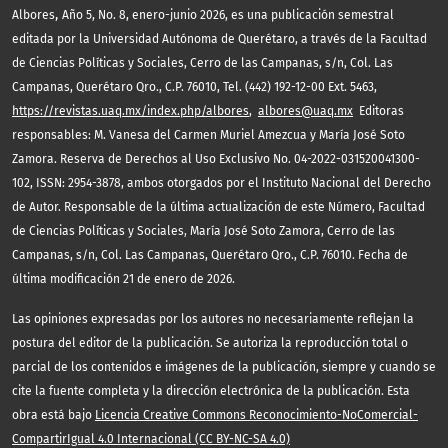
,
Albores
Año 5, No. 8, enero-junio 2026, es una publicación semestral
editada por la Universidad Autónoma de Querétaro, a través de la Facultad
de Ciencias Políticas y Sociales, Cerro de las Campanas, s/n, Col. Las
Campanas, Querétaro Qro., C.P. 76010, Tel. (442) 192-12-00 Ext. 5463,
https://revistas.uaq.mx/index.php/albores
,
albores@uaq.mx
Editoras
responsables: M. Vanesa del Carmen Muriel Amezcua y María José Soto
Zamora. Reserva de Derechos al Uso Exclusivo No. 04-2022-031520041300-
102, ISSN: 2954-3878, ambos otorgados por el Instituto Nacional del Derecho
de Autor. Responsable de la última actualización de este Número, Facultad
de Ciencias Políticas y Sociales, María José Soto Zamora, Cerro de las
Campanas, s/n, Col. Las Campanas, Querétaro Qro., C.P. 76010. Fecha de
última modificación 21 de enero de 2026.
Las opiniones expresadas por los autores no necesariamente reflejan la
postura del editor de la publicación. Se autoriza la reproducción total o
parcial de los contenidos e imágenes de la publicación, siempre y cuando se
cite la fuente completa y la dirección electrónica de la publicación. Esta
obra está bajo
Licencia Creative Commons Reconocimiento-NoComercial-
CompartirIgual 4.0 Internacional (CC BY-NC-SA 4.0)