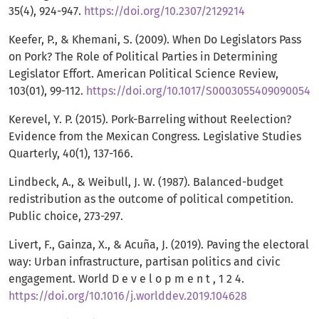
35(4), 924-947.
https://doi.org/10.2307/2129214
Keefer, P., & Khemani, S. (2009). When Do Legislators Pass
on Pork? The Role of Political Parties in Determining
Legislator Effort. American Political Science Review,
103(01), 99-112.
https://doi.org/10.1017/S0003055409090054
Kerevel, Y. P. (2015). Pork-Barreling without Reelection?
Evidence from the Mexican Congress. Legislative Studies
Quarterly, 40(1), 137-166.
Lindbeck, A., & Weibull, J. W. (1987). Balanced-budget
redistribution as the outcome of political competition.
Public choice, 273-297.
Livert, F., Gainza, X., & Acuña, J. (2019). Paving the electoral
way: Urban infrastructure, partisan politics and civic
engagement. World D e v e l o p m e n t , 1 2 4.
https://doi.org/10.1016/j.worlddev.2019.104628