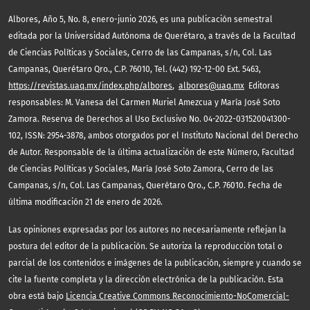
,
Albores
Año 5, No. 8, enero-junio 2026, es una publicación semestral
editada por la Universidad Autónoma de Querétaro, a través de la Facultad
de Ciencias Políticas y Sociales, Cerro de las Campanas, s/n, Col. Las
Campanas, Querétaro Qro., C.P. 76010, Tel. (442) 192-12-00 Ext. 5463,
https://revistas.uaq.mx/index.php/albores
,
albores@uaq.mx
Editoras
responsables: M. Vanesa del Carmen Muriel Amezcua y María José Soto
Zamora. Reserva de Derechos al Uso Exclusivo No. 04-2022-031520041300-
102, ISSN: 2954-3878, ambos otorgados por el Instituto Nacional del Derecho
de Autor. Responsable de la última actualización de este Número, Facultad
de Ciencias Políticas y Sociales, María José Soto Zamora, Cerro de las
Campanas, s/n, Col. Las Campanas, Querétaro Qro., C.P. 76010. Fecha de
última modificación 21 de enero de 2026.
Las opiniones expresadas por los autores no necesariamente reflejan la
postura del editor de la publicación. Se autoriza la reproducción total o
parcial de los contenidos e imágenes de la publicación, siempre y cuando se
cite la fuente completa y la dirección electrónica de la publicación. Esta
obra está bajo
Licencia Creative Commons Reconocimiento-NoComercial-