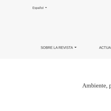
Cambiar el idioma. El actual es:
Español
Ambiente, política y educación. Entrevista a 
SOBRE LA REVISTA
ACTUA
Ambiente, p