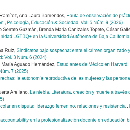
Ramírez, Ana Laura Barriendos,
Pauta de observación de prác
ión
,
Psicología, Educación & Sociedad: Vol. 5 Núm. 9 (2026)
Serrato Guzmán, Brenda María Canizales Topete, César Galle
munidad LGTBQ+ en la Universidad Autónoma de Baja Californi
na Ruiz,
Sindicatos bajo sospecha: entre el crimen organizado 
: Vol. 3 Núm. 6 (2024)
ca María Aguado Hernández,
Estudiantes de México en Harvard.
 Núm. 7 (2025)
rechas: la autonomía reproductiva de las mujeres y las person
uerta Arellano,
La niebla. Literatura, creación y muerte a trav
5)
colar en disputa: liderazgo femenino, relaciones y resistencia
,
 accountability en la profesionalización docente en educación 