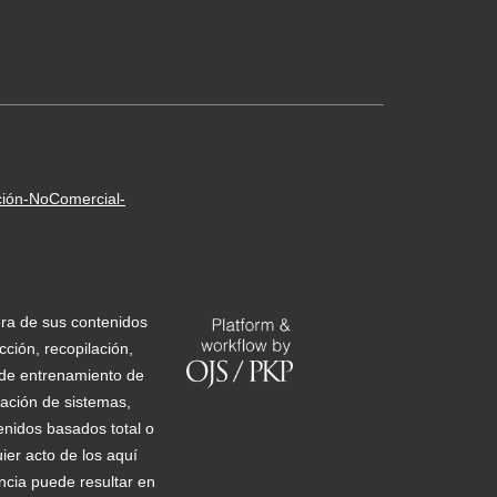
ción-NoComercial-
era de sus contenidos
ción, recopilación,
s de entrenamiento de
ización de sistemas,
tenidos basados total o
ier acto de los aquí
encia puede resultar en