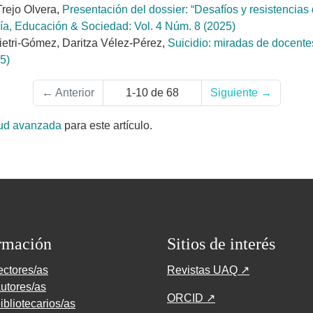
rejo Olvera,
Presentación del dossier: “Desafíos y resistencias 
ía, Educación & Sociedad: Vol. 4 Núm. 8 (2025)
etri-Gómez, Daritza Vélez-Pérez,
Suicidio: miradas de docentes
5)
←
Anterior
1-10 de 68
Siguiente
→
tud avanzada
para este artículo.
rmación
Sitios de interés
ectores/as
Revistas UAQ ↗
utores/as
ORCID ↗
ibliotecarios/as