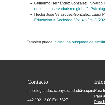
Guillermo Hernández González , Nivardo T
del neoconservadurismo global”
,
Psicolog
Hector José Velázquez-González, Laura Pi
Educación & Sociedad: Vol. 4 Núm. 8 (202
También puede
Iniciar una búsqueda de simili
Contacto
Info
psicologiaeducacionysociedad@uaq.mx
Para l
Para a
442 192 12 00 Ext. 6327
Para b