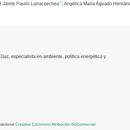
+
é Jaime Paulín Larracoechea
Angélica María Aguado Hernán
íaz, especialista en ambiente, política energética y
rnacional
Creative Commons Atribución-NoComercial-