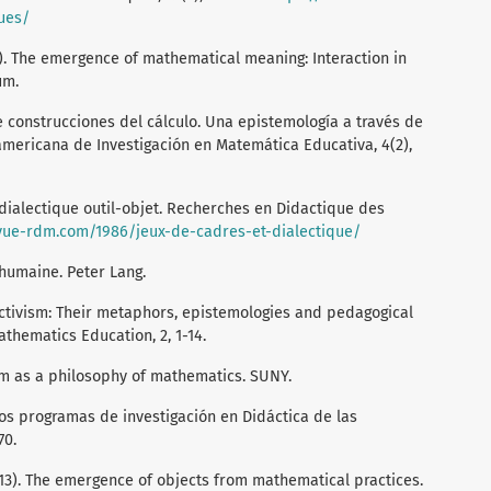
ues/
95). The emergence of mathematical meaning: Interaction in
um.
tre construcciones del cálculo. Una epistemología a través de
americana de Investigación en Matemática Educativa, 4(2),
 dialectique outil-objet. Recherches en Didactique des
evue-rdm.com/1986/jeux-de-cadres-et-dialectique/
 humaine. Peter Lang.
tructivism: Their metaphors, epistemologies and pedagogical
athematics Education, 2, 1-14.
vism as a philosophy of mathematics. SUNY.
 los programas de investigación en Didáctica de las
70.
 (2013). The emergence of objects from mathematical practices.