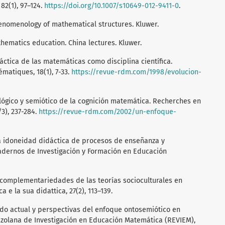
82(1), 97–124.
https://doi.org/10.1007/s10649-012-9411-0
.
henomenology of mathematical structures. Kluwer.
thematics education. China lectures. Kluwer.
dáctica de las matemáticas como disciplina científica.
atiques, 18(1), 7-33.
https://revue-rdm.com/1998/evolucion-
ológico y semiótico de la cognición matemática. Recherches en
3), 237-284.
https://revue-rdm.com/2002/un-enfoque-
 la idoneidad didáctica de procesos de enseñanza y
adernos de Investigación y Formación en Educación
y complementariedades de las teorías socioculturales en
e la sua didattica, 27(2), 113–139.
tado actual y perspectivas del enfoque ontosemiótico en
zolana de Investigación en Educación Matemática (REVIEM),