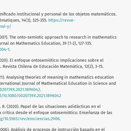
Significado institucional y personal de los objetos matemáticos.
matiques, 14(3), 325-355.
https://revue-
nal-y/
. (2007). The onto-semiotic approach to research in mathematics
rnal on Mathematics Education, 39 (1-2), 127-135.
004-1
.
 (2020). El enfoque ontosemiótico: Implicaciones sobre el
. Revista Chilena de Educación Matemática, 12(2), 3-15.
2021). Analysing theories of meaning in mathematics education
ternational Journal of Mathematical Education in Science and
0020739X.2021.1896042
.
l/10.1080/0020739X.2021.1896042
M. R. (2020). Papel de las situaciones adidácticas en el
 crítica desde el enfoque ontosemiótico. Enseñanza de las
org/10.5565/rev/ensciencias.2906
.
. (2006). Análisis de procesos de instrucción basado en el