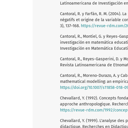
Latinoamericana de Investigación en
Cantoral, R. y Farfán, R. M. (2004). 
négatifs et origine de la variable 
3), 137–168.
https://revue-rdm.com/20
Cantoral, R., Montiel, G. y Reyes-Gas
investigación en matemática educati
Investigación en Matemática Educativa
Cantoral, R., Reyes-Gasperini, D. y M
Revista Latinoamericana de Etnomate
Cantoral, R., Moreno-Durazo, A. y Ca
mathematical modelling: an empirica
https://doi.org/10.1007/s11858-018-0
Chevallard, Y. (1992). Concepts fon
approche anthropologique. Recherche
https://revue-rdm.com/1992/concep
Chevallard, Y. (1999). L'analyse des
didactique. Recherches en Didactiqu