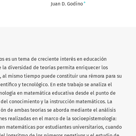
+
Juan D. Godino
cos es un tema de creciente interés en educación
la diversidad de teorías permita enriquecer los
, al mismo tiempo puede constituir una rémora para su
tífico y tecnológico. En este trabajo se analiza el
emología en matemática educativa desde el punto de
 del conocimiento y la instrucción matemáticos. La
ión de ambas teorías se aborda mediante el análisis
nes realizadas en el marco de la socioepistemología:
 en matemáticas por estudiantes universitarios, cuando
del logaritmo de los números negativos y el estudio de