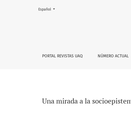
Cambiar el idioma. El actual es:
Español
Una mirada a la socioepistemología desde e
PORTAL REVISTAS UAQ
NÚMERO ACTUAL
Una mirada a la socioepiste