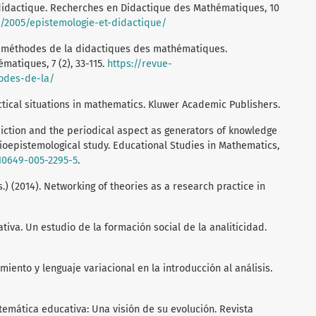
t didactique. Recherches en Didactique des Mathématiques, 10
/2005/epistemologie-et-didactique/
t méthodes de la didactiques des mathématiques.
atiques, 7 (2), 33-115.
https://revue-
odes-de-la/
ctical situations in mathematics. Kluwer Academic Publishers.
ediction and the periodical aspect as generators of knowledge
cioepistemological study. Educational Studies in Mathematics,
s10649-005-2295-5
.
s.) (2014). Networking of theories as a research practice in
tiva. Un estudio de la formación social de la analiticidad.
amiento y lenguaje variacional en la introducción al análisis.
Matemática educativa: Una visión de su evolución. Revista