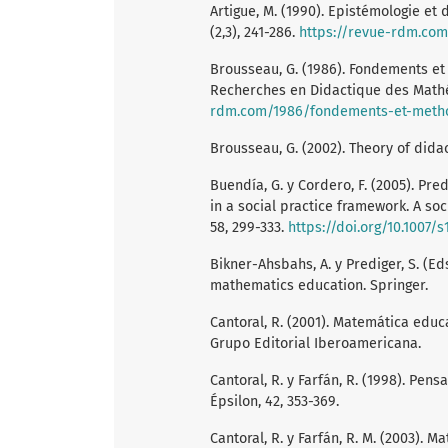
Artigue, M. (1990). Epistémologie e
(2,3), 241-286.
https://revue-rdm.com
Brousseau, G. (1986). Fondements e
Recherches en Didactique des Mathém
rdm.com/1986/fondements-et-meth
Brousseau, G. (2002). Theory of dida
Buendía, G. y Cordero, F. (2005). Pr
in a social practice framework. A so
58, 299-333.
https://doi.org/10.1007/
Bikner-Ahsbahs, A. y Prediger, S. (Ed
mathematics education. Springer.
Cantoral, R. (2001). Matemática educa
Grupo Editorial Iberoamericana.
Cantoral, R. y Farfán, R. (1998). Pens
Épsilon, 42, 353-369.
Cantoral, R. y Farfán, R. M. (2003). 