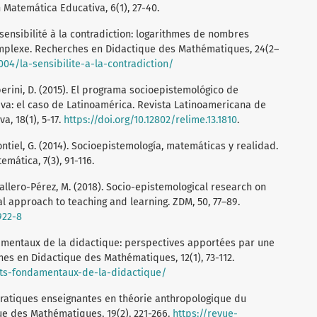
 Matemática Educativa, 6(1), 27-40.
La sensibilité à la contradiction: logarithmes de nombres
complexe. Recherches en Didactique des Mathématiques, 24(2–
04/la-sensibilite-a-la-contradiction/
perini, D. (2015). El programa socioepistemológico de
va: el caso de Latinoamérica. Revista Latinoamericana de
, 18(1), 5-17.
https://doi.org/10.12802/relime.13.1810
.
ontiel, G. (2014). Socioepistemología, matemáticas y realidad.
mática, 7(3), 91-116.
ballero-Pérez, M. (2018). Socio-epistemological research on
l approach to teaching and learning. ZDM, 50, 77–89.
922-8
damentaux de la didactique: perspectives apportées par une
s en Didactique des Mathématiques, 12(1), 73-112.
ts-fondamentaux-de-la-didactique/
 pratiques enseignantes en théorie anthropologique du
e des Mathématiques, 19(2), 221-266.
https://revue-