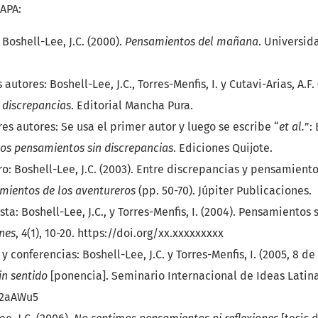
 APA:
 Boshell-Lee, J.C. (2000).
Pensamientos del mañana
. Universid
 autores: Boshell-Lee, J.C., Torres-Menfis, I. y Cutavi-Arias, A.F.
 discrepancias
. Editorial Mancha Pura.
es autores: Se usa el primer autor y luego se escribe “
et al.
”:
os pensamientos sin discrepancias
. Ediciones Quijote.
ro: Boshell-Lee, J.C. (2003). Entre discrepancias y pensamiento
mientos de los aventureros
(pp. 50-70). Júpiter Publicaciones.
sta: Boshell-Lee, J.C., y Torres-Menfis, I. (2004). Pensamientos 
ones
,
4
(1), 10-20. https://doi.org/xx.xxxxxxxxx
y conferencias: Boshell-Lee, J.C. y Torres-Menfis, I. (2005, 8 d
in sentido
[ponencia]. Seminario Internacional de Ideas Latinas,
/32aAWu5