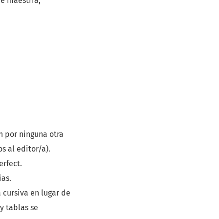
de maestría,
n por ninguna otra
s al editor/a).
erfect.
ias.
a cursiva en lugar de
 y tablas se