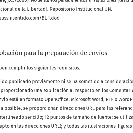
ee, J.C. (2006).
No sentimos pensamientos ni reflexiones
[tesis 
ional de la Libertad]. Repositorio Institucional UN.
eassinsentido.com/BL-1.doc
obación para la preparación de envíos
ben cumplir los siguientes requisitos.
 sido publicado previamente ni se ha sometido a consideració
a proporcionado una explicación al respecto en los Comentario
nvío está en formato OpenOffice, Microsoft Word, RTF o WordP
a posible, se proporcionan direcciones URL para las referenc
interlineado sencillo; 12 puntos de tamaño de fuente; se utiliz
pto en las direcciones URL); y todas las ilustraciones, figuras