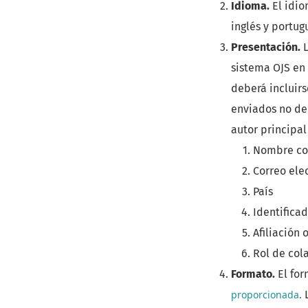
Idioma.
El idi
inglés y portug
Presentación.
sistema OJS en 
deberá incluirs
enviados no deb
autor principa
Nombre co
Correo ele
País
Identifica
Afiliación 
Rol de col
Formato.
El fo
proporcionada
.