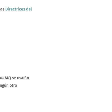
las
Directrices del
ädiUAQ
se usarán
ingún otro