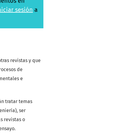
ementos en
Iniciar sesión
a
tras revistas y que
procesos de
imentales e
án tratar temas
niería), ser
s revistas o
 ensayo.