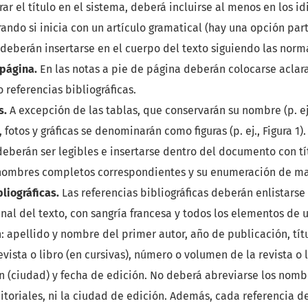
rar el título en el sistema, deberá incluirse al menos en los 
rando si inicia con un artículo gramatical (hay una opción part
 deberán insertarse en el cuerpo del texto siguiendo las norm
 página.
En las notas a pie de página deberán colocarse aclar
o referencias bibliográficas.
s.
A excepción de las tablas, que conservarán su nombre (p. ej.,
 fotos y gráficas se denominarán como figuras (p. ej., Figura 1)
eberán ser legibles e insertarse dentro del documento con tí
nombres completos correspondientes y su enumeración de ma
bliográficas.
Las referencias bibliográficas deberán enlistarse
final del texto, con sangría francesa y todos los elementos de u
: apellido y nombre del primer autor, año de publicación, títu
vista o libro (en cursivas), número o volumen de la revista o li
n (ciudad) y fecha de edición. No deberá abreviarse los nombr
ditoriales, ni la ciudad de edición. Además, cada referencia 