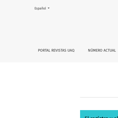
Cambiar el idioma. El actual es:
Español
Envíos
PORTAL REVISTAS UAQ
NÚMERO ACTUAL