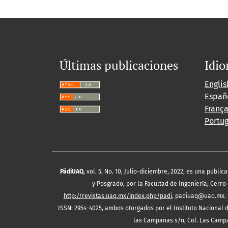
Últimas publicaciones
Idi
Englis
Españ
França
Portu
PädiUAQ
, vol. 5, No. 10, Julio-diciembre, 2022, es una publ
y Posgrado, por la Facultad de Ingeniería, Cerro
http://revistas.uaq.mx/index.php/padi
, padiuaq@uaq.mx. E
ISSN: 2954-4025, ambos otorgados por el Instituto Nacional 
las Campanas s/n, Col. Las Campana