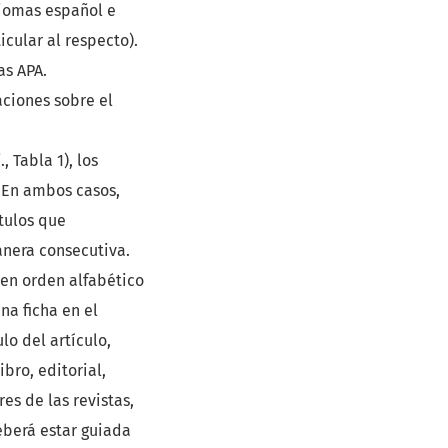
idiomas español e
icular al respecto).
as APA.
aciones sobre el
 Tabla 1), los
. En ambos casos,
tulos que
nera consecutiva.
 en orden alfabético
na ficha en el
lo del artículo,
bro, editorial,
es de las revistas,
deberá estar guiada