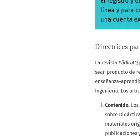
El registro y 
línea y para 
una cuenta ex
Directrices pa
La revista
PädiUAQ
sean producto de re
enseñanza-aprendiz
Ingeniería. Los artí
Contenido.
Los 
sobre Didáctica
materiales orig
publicaciones y