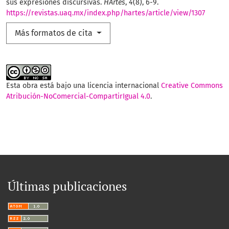
sus expresiones discursivas.
HArtes
,
4
(8), 6-9.
https://revistas.uaq.mx/index.php/hartes/article/view/1307
Más formatos de cita
Esta obra está bajo una licencia internacional
Creative Commons
Atribución-NoComercial-CompartirIgual 4.0
.
Últimas publicaciones