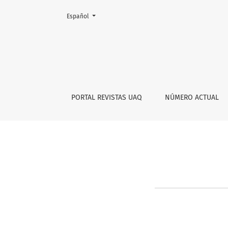
Cambiar el idioma. El actual es:
Español
Registrarse
PORTAL REVISTAS UAQ
NÚMERO ACTUAL