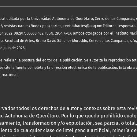
tral editada por la Universidad Autónoma de Querétaro, Cerro de las Campanas, 
https://revistas.uaq.mx/index.php/hartes, revistahartes@uaq.mx Editores responsab
04-2022-082917305500-102, ISSN: 2954-470X, ambos otorgados por el Instituto Nac
ro, Facultad de Artes, Bruno David Sánchez Mureddu, Cerro de las Campanas, s/n
e julio de 2026.
eflejan la postura del editor de la publicación. Se autoriza la reproducción tota
 cite la fuente completa y la dirección electrónica de la publicación.
Esta obra 
ernacional.
rvados todos los derechos de autor y conexos sobre esta revi
dad Autonoma de Querétaro. Por lo que queda prohibido cualq
samiento, transformación y/o explotación, sea parcial o total,
iento de cualquier clase de inteligencia artificial, minería de