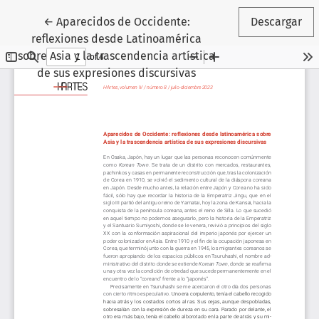
Volver a los detalles del artículo
←
Aparecidos de Occidente:
Descargar
reflexiones desde Latinoamérica
sobre Asia y la trascendencia artística
de sus expresiones discursivas