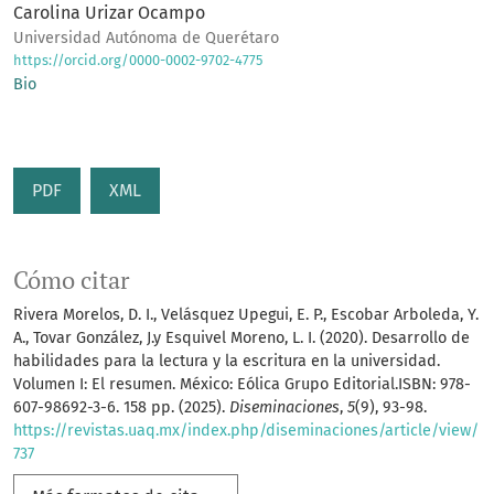
Carolina Urizar Ocampo
Universidad Autónoma de Querétaro
https://orcid.org/0000-0002-9702-4775
Bio
PDF
XML
Cómo citar
Rivera Morelos, D. I., Velásquez Upegui, E. P., Escobar Arboleda, Y.
A., Tovar González, J.y Esquivel Moreno, L. I. (2020). Desarrollo de
habilidades para la lectura y la escritura en la universidad.
Volumen I: El resumen. México: Eólica Grupo Editorial.ISBN: 978-
607-98692-3-6. 158 pp. (2025).
Diseminaciones
,
5
(9), 93-98.
https://revistas.uaq.mx/index.php/diseminaciones/article/view/
737