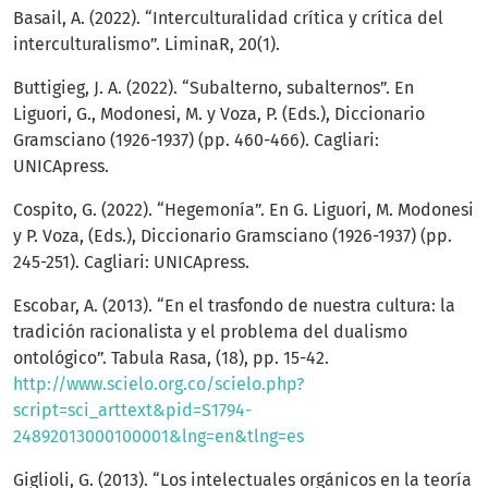
Basail, A. (2022). “Interculturalidad crítica y crítica del
interculturalismo”. LiminaR, 20(1).
Buttigieg, J. A. (2022). “Subalterno, subalternos”. En
Liguori, G., Modonesi, M. y Voza, P. (Eds.), Diccionario
Gramsciano (1926-1937) (pp. 460-466). Cagliari:
UNICApress.
Cospito, G. (2022). “Hegemonía”. En G. Liguori, M. Modonesi
y P. Voza, (Eds.), Diccionario Gramsciano (1926-1937) (pp.
245-251). Cagliari: UNICApress.
Escobar, A. (2013). “En el trasfondo de nuestra cultura: la
tradición racionalista y el problema del dualismo
ontológico”. Tabula Rasa, (18), pp. 15-42.
http://www.scielo.org.co/scielo.php?
script=sci_arttext&pid=S1794-
24892013000100001&lng=en&tlng=es
Giglioli, G. (2013). “Los intelectuales orgánicos en la teoría