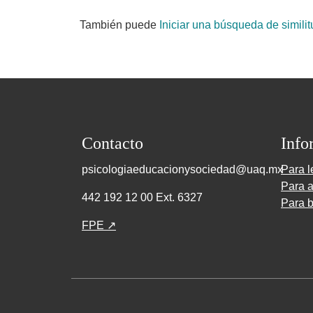
También puede
Iniciar una búsqueda de simili
Contacto
Info
psicologiaeducacionysociedad@uaq.mx
Para l
Para a
442 192 12 00 Ext. 6327
Para b
FPE ↗