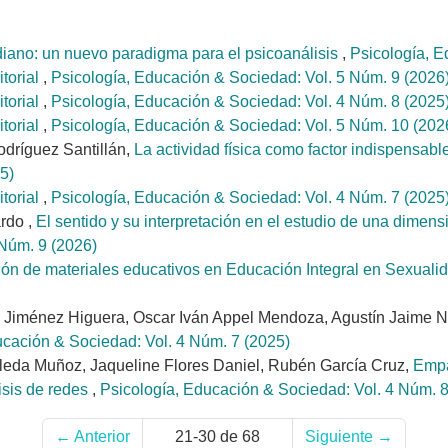
diano: un nuevo paradigma para el psicoanálisis
,
Psicología, E
itorial
,
Psicología, Educación & Sociedad: Vol. 5 Núm. 9 (2026
itorial
,
Psicología, Educación & Sociedad: Vol. 4 Núm. 8 (2025
itorial
,
Psicología, Educación & Sociedad: Vol. 5 Núm. 10 (202
odríguez Santillán,
La actividad física como factor indispensab
5)
itorial
,
Psicología, Educación & Sociedad: Vol. 4 Núm. 7 (2025
ardo ,
El sentido y su interpretación en el estudio de una dimensi
 Núm. 9 (2026)
ón de materiales educativos en Educación Integral en Sexuali
h Jiménez Higuera, Oscar Iván Appel Mendoza, Agustín Jaime N
ucación & Sociedad: Vol. 4 Núm. 7 (2025)
leda Muñoz, Jaqueline Flores Daniel, Rubén García Cruz,
Empa
isis de redes
,
Psicología, Educación & Sociedad: Vol. 4 Núm. 8
←
Anterior
21-30 de 68
Siguiente
→