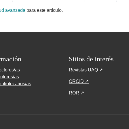
tud avanzada
para este artículo.
rmación
Sitios de interés
ectores/as
Revistas UAQ ↗
utores/as
ORCID ↗
ibliotecarios/as
ROR ↗