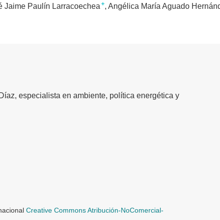
+
é Jaime Paulín Larracoechea
Angélica María Aguado Hernán
íaz, especialista en ambiente, política energética y
rnacional
Creative Commons Atribución-NoComercial-