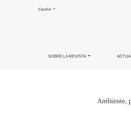
Cambiar el idioma. El actual es:
Español
Ambiente, política y educación. Entrevista a 
SOBRE LA REVISTA
ACTUA
Ambiente, p