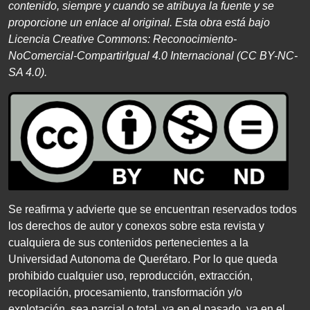
contenido, siempre
y cuando se atribuya la fuente y se
proporcione un enlace
al original. Esta obra está bajo
Licencia Creative Commons:
Reconocimiento-
NoComercial-CompartirIgual
4
.
0
Internacional
(
CC BY
-
NC
-
SA 4
.
0
).
Se reafirma y advierte que se encuentran reservados todos
los derechos de autor y conexos sobre esta revista y
cualquiera de sus contenidos pertenecientes a la
Universidad Autonoma de Querétaro. Por lo que queda
prohibido cualquier uso, reproducción, extracción,
recopilación, procesamiento, transformación y/o
explotación, sea parcial o total, ya en el pasado, ya en el