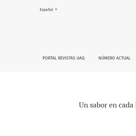
Cambiar el idioma. El actual es:
Español
Un sabor en cada lenguaje. Apropiaciones ja
PORTAL REVISTAS UAQ
NÚMERO ACTUAL
Un sabor en cada 