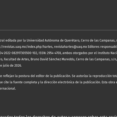
tral editada por la Universidad Autónoma de Querétaro, Cerro de las Campanas, 
https://revistas.uaq.mx/index.php/hartes, revistahartes@uaq.mx Editores responsab
04-2022-082917305500-102, ISSN: 2954-470X, ambos otorgados por el Instituto Nac
ro, Facultad de Artes, Bruno David Sánchez Mureddu, Cerro de las Campanas, s/n
e julio de 2026.
eflejan la postura del editor de la publicación. Se autoriza la reproducción tota
 cite la fuente completa y la dirección electrónica de la publicación.
Esta obra 
ernacional.