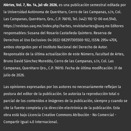
HArtes
, Vol. 7, No. 14, jul-dic 2026
, es una publicación semestral editada por
la Universidad Autónoma de Querétaro, Cerro de las Campanas, s/n, Col.
Las Campanas, Querétaro, Qro., C.P. 76010, Tel. (442) 192-12-00 ext.5140,
https://revistas.uaq.mx/index.php/hartes, revistahartes@uaq.mx Editores
responsables: Susana del Rosario Castañeda Quintero. Reserva de
Derechos al Uso Exclusivo: 04-2022-082917305500-102, ISSN: 2954-470X,
ambos otorgados por el Instituto Nacional del Derecho de Autor.
Responsable de la última actualización de este Número, Facultad de Artes,
Bruno David Sánchez Mureddu, Cerro de las Campanas, s/n, Col. Las
Campanas, Querétaro Qro., C.P. 76010. Fecha de última modificación: 31 de
julio de 2026.
Las opiniones expresadas por los autores no necesariamente reflejan la
postura del editor de la publicación. Se autoriza la reproducción total o
parcial de los contenidos e imágenes de la publicación, siempre y cuando se
cite la fuente completa y la dirección electrónica de la publicación.
Esta
obra está bajo Licencia Creative Commons Atribución - No Comercial -
Compartir Igual 4.0 Internacional.