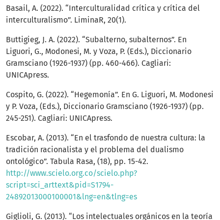
Basail, A. (2022). “Interculturalidad crítica y crítica del
interculturalismo”. LiminaR, 20(1).
Buttigieg, J. A. (2022). “Subalterno, subalternos”. En
Liguori, G., Modonesi, M. y Voza, P. (Eds.), Diccionario
Gramsciano (1926-1937) (pp. 460-466). Cagliari:
UNICApress.
Cospito, G. (2022). “Hegemonía”. En G. Liguori, M. Modonesi
y P. Voza, (Eds.), Diccionario Gramsciano (1926-1937) (pp.
245-251). Cagliari: UNICApress.
Escobar, A. (2013). “En el trasfondo de nuestra cultura: la
tradición racionalista y el problema del dualismo
ontológico”. Tabula Rasa, (18), pp. 15-42.
http://www.scielo.org.co/scielo.php?
script=sci_arttext&pid=S1794-
24892013000100001&lng=en&tlng=es
Giglioli, G. (2013). “Los intelectuales orgánicos en la teoría