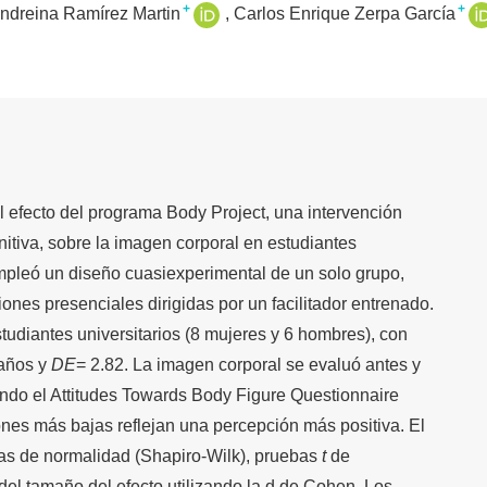
+
+
ndreina Ramírez Martin
Carlos Enrique Zerpa García
l efecto del programa Body Project, una intervención
itiva, sobre la imagen corporal en estudiantes
mpleó un diseño cuasiexperimental de un solo grupo,
nes presenciales dirigidas por un facilitador entrenado.
tudiantes universitarios (8 mujeres y 6 hombres), con
 años y
DE
= 2.82. La imagen corporal se evaluó antes y
ando el Attitudes Towards Body Figure Questionnaire
ones más bajas reflejan una percepción más positiva. El
ebas de normalidad (Shapiro-Wilk), pruebas
t
de
 del tamaño del efecto utilizando la d de Cohen. Los