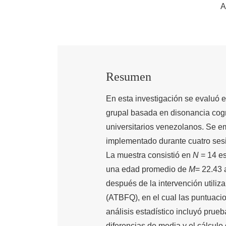
A
Resumen
En esta investigación se evaluó e
grupal basada en disonancia cogn
universitarios venezolanos. Se e
implementado durante cuatro sesio
La muestra consistió en
N
= 14 es
una edad promedio de
M
= 22.43
después de la intervención utiliz
(ATBFQ), en el cual las puntuaci
análisis estadístico incluyó pru
diferencias de media y el cálculo