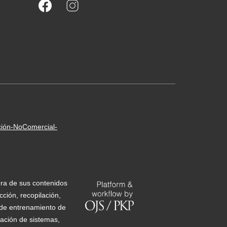
ción-NoComercial-
era de sus contenidos
ción, recopilación,
s de entrenamiento de
ización de sistemas,