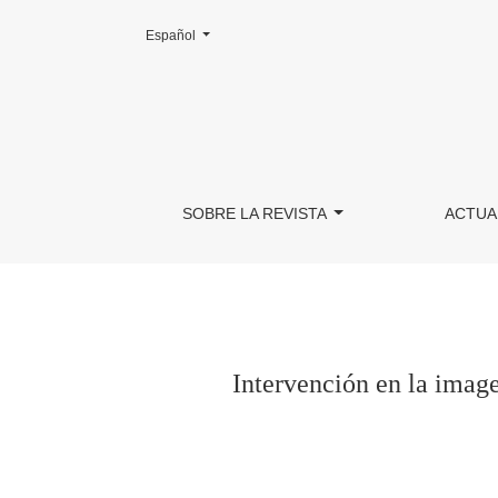
Cambiar el idioma. El actual es:
Español
Intervención en la imagen corporal en estudian
SOBRE LA REVISTA
ACTUA
Intervención en la image