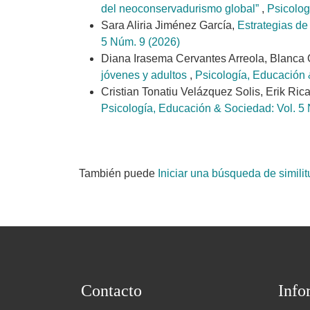
del neoconservadurismo global”
,
Psicolog
Sara Aliria Jiménez García,
Estrategias de
5 Núm. 9 (2026)
Diana Irasema Cervantes Arreola, Blanca 
jóvenes y adultos
,
Psicología, Educación 
Cristian Tonatiu Velázquez Solis, Erik Ric
Psicología, Educación & Sociedad: Vol. 5
También puede
Iniciar una búsqueda de simili
Contacto
Info