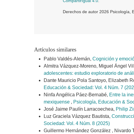
CompartirIgual 4.0
.
Derechos de autor 2026 Psicología, 
Artículos similares
Pablo Valdés-Alemán,
Cognición y emoció
Almitra Vázquez-Moreno, Miguel Ángel Vil
adolescentes: estudio exploratorio de anál
Dante Mauricio Pola Santoyo, Elizabeth R
Educación & Sociedad: Vol. 4 Núm. 7 (202
Ninfa Angélica Páez-Bernabé,
Entre la in
mexiquense
,
Psicología, Educación & Soc
José Jaime Paulín Larracoechea,
Philip Z
Luz Graciela Vázquez Bautista,
Construcci
Sociedad: Vol. 4 Núm. 8 (2025)
Guillermo Hernández González , Nivardo T