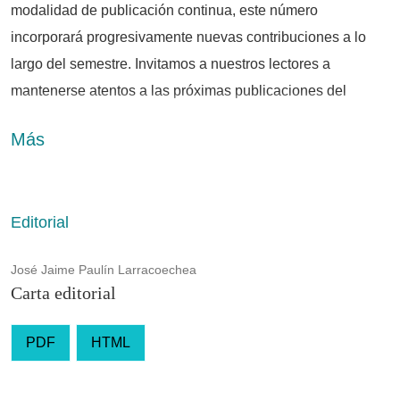
modalidad de publicación continua, este número
incorporará progresivamente nuevas contribuciones a lo
largo del semestre. Invitamos a nuestros lectores a
mantenerse atentos a las próximas publicaciones del
dossier «Reconfiguración de la profesión académica en
Más
México: entre la precarización estructural y la búsqueda del
mérito», dedicado a una de las discusiones más relevantes
sobre la educación superior en el contexto contemporáneo.
Editorial
José Jaime Paulín Larracoechea
Carta editorial
PDF
HTML