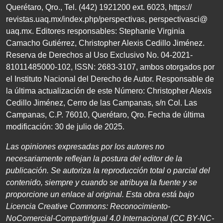
Querétaro, Qro., Tel. (442) 1921200 ext. 6023, https://
revistas.uaq.mx/index.php/perspectivas, perspectivasci@
uaq.mx. Editores responsables: Stephanie Virginia
Camacho Gutiérrez, Christopher Alexis Cedillo Jiménez.
Reserva de Derechos al Uso Exclusivo No. 04-2021-
81011485000-102, ISSN: 2683-3107, ambos otorgados por
el Instituto Nacional del Derecho de Autor. Responsable de
la última actualización de este Número: Christopher Alexis
Cedillo Jiménez, Cerro de las Campanas, s/n Col. Las
Campanas, C.P. 76010, Querétaro, Qro. Fecha de última
modificación: 30 de julio de 2025.
Las opiniones expresadas por los autores no
necesariamente
reflejan la postura del editor de la
publicación. Se autoriza
la reproducción total o parcial del
contenido, siempre
y cuando se atribuya la fuente y se
proporcione un enlace
al original. Esta obra está bajo
Licencia Creative Commons:
Reconocimiento-
NoComercial-CompartirIgual
4
.
0
Internacional
(
CC BY
-
NC
-