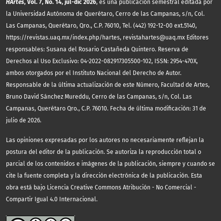
HArtes
, Vol. 7, No. 14, jul-dic 2026
, es una publicación semestral editada por
la Universidad Autónoma de Querétaro, Cerro de las Campanas, s/n, Col.
Las Campanas, Querétaro, Qro., C.P. 76010, Tel. (442) 192-12-00 ext.5140,
https://revistas.uaq.mx/index.php/hartes, revistahartes@uaq.mx Editores
responsables: Susana del Rosario Castañeda Quintero. Reserva de
Derechos al Uso Exclusivo: 04-2022-082917305500-102, ISSN: 2954-470X,
ambos otorgados por el Instituto Nacional del Derecho de Autor.
Responsable de la última actualización de este Número, Facultad de Artes,
Bruno David Sánchez Mureddu, Cerro de las Campanas, s/n, Col. Las
Campanas, Querétaro Qro., C.P. 76010. Fecha de última modificación: 31 de
julio de 2026.
Las opiniones expresadas por los autores no necesariamente reflejan la
postura del editor de la publicación. Se autoriza la reproducción total o
parcial de los contenidos e imágenes de la publicación, siempre y cuando se
cite la fuente completa y la dirección electrónica de la publicación.
Esta
obra está bajo Licencia Creative Commons Atribución - No Comercial -
Compartir Igual 4.0 Internacional.