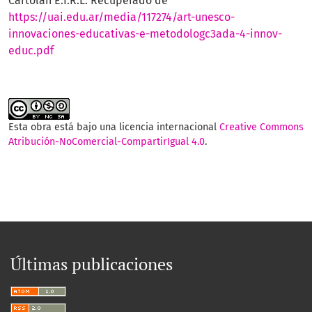
Cartolan E.I.R.L. Recuperado de
https://uai.edu.ar/media/117274/art-unesco-
innovaciones-educativas-e-metodologc3ada-4-innov-
educ.pdf
Esta obra está bajo una licencia internacional
Creative Commons
Atribución-NoComercial-CompartirIgual 4.0
.
Últimas publicaciones