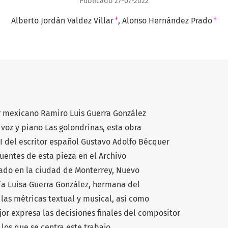
Publicado 27-07-2022
+
+
Alberto Jordán Valdez Villar
Alonso Hernández Prado
r mexicano Ramiro Luis Guerra González
 voz y piano Las golondrinas, esta obra
III del escritor español Gustavo Adolfo Bécquer
fuentes de esta pieza en el Archivo
cado en la ciudad de Monterrey, Nuevo
ía Luisa Guerra González, hermana del
 las métricas textual y musical, así como
jor expresa las decisiones finales del compositor
 los que se centra este trabajo.