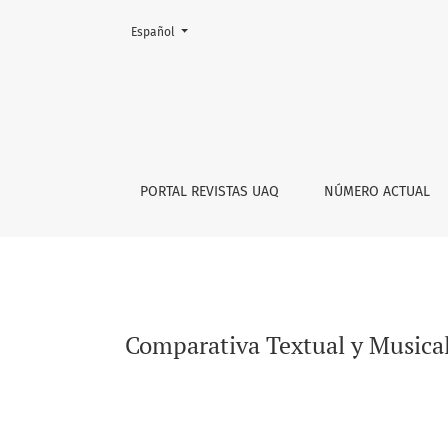
Cambiar el idioma. El actual es:
Español
Comparativa Textual y Musical de Las golondr
PORTAL REVISTAS UAQ
NÚMERO ACTUAL
Comparativa Textual y Musical