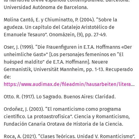
Universidad Autónoma de Barcelona.
Molina Cantó, E. y Chiuminatto, P. (2004). “Sobre la
agudeza. Un capítulo del Catalejo Aristotélico de
Emanuele Tesauro”. Onomázein, (9), pp. 27-49.
Oser, J. (1999). “Die Frauenfiguren in E.T.A. Hoffmanns «Der
unheimliche Gast»” [Los personajes femeninos en “El
huésped maldito” de E.T.A. Hoffmann]. Neuere
Germanistik, Universität Mannheim, pp. 1-13. Recuperado
de:
https://www.audimax.de/fileadmin/hausarbeiten/literatur/Hausarbeit_Literatur_Die_Frauenfiguren_in_E._T._A._Hoffmans_der_unheimliche_Gast_ahx907.pdf
Otto. R. (1917). Lo Sagrado. Buenos Aires: Claridad.
Ordoñez, J. (2003). “El romanticismo como programa
científico. La protoastrofísica”. Ciencia y Romanticismo,
Fundación Canaria Orotava de Historia de la Ciencia.
Roca, A. (2021). “Clases Teóricas. Unidad V. Romanticismo”.