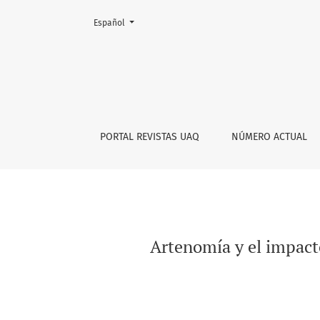
Cambiar el idioma. El actual es:
Español
Artenomía y el impacto de las inteligencias art
PORTAL REVISTAS UAQ
NÚMERO ACTUAL
Artenomía y el impacto 