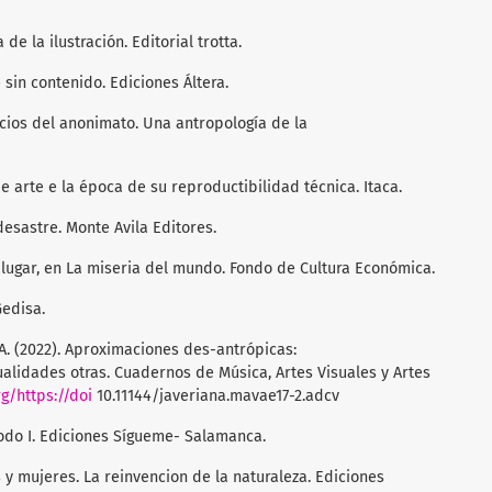
 de la ilustración. Editorial trotta.
 sin contenido. Ediciones Áltera.
acios del anonimato. Una antropología de la
e arte e la época de su reproductibilidad técnica. Itaca.
 desastre. Monte Avila Editores.
de lugar, en La miseria del mundo. Fondo de Cultura Económica.
Gedisa.
 A. (2022). Aproximaciones des-antrópicas:
ualidades otras. Cuadernos de Música, Artes Visuales y Artes
rg/https://doi
10.11144/javeriana.mavae17-2.adcv
odo I. Ediciones Sígueme- Salamanca.
gs y mujeres. La reinvencion de la naturaleza. Ediciones