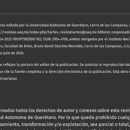
tral editada por la Universidad Autónoma de Querétaro, Cerro de las Campanas, 
https://revistas.uaq.mx/index.php/hartes, revistahartes@uaq.mx Editores responsab
04-2022-082917305500-102, ISSN: 2954-470X, ambos otorgados por el Instituto Nac
ro, Facultad de Artes, Bruno David Sánchez Mureddu, Cerro de las Campanas, s/n
e julio de 2026.
eflejan la postura del editor de la publicación. Se autoriza la reproducción tota
 cite la fuente completa y la dirección electrónica de la publicación.
Esta obra 
ernacional.
rvados todos los derechos de autor y conexos sobre esta revi
dad Autonoma de Querétaro. Por lo que queda prohibido cualq
samiento, transformación y/o explotación, sea parcial o total,