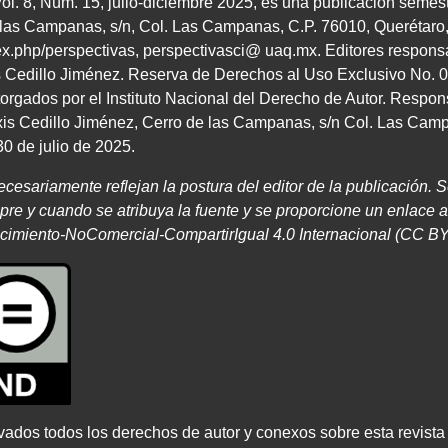
Vol. 8, Núm. 15, julio-diciembre 2025, es una publicación semest
as Campanas, s/n, Col. Las Campanas, C.P. 76010, Querétaro, Q
dex.php/perspectivas, perspectivasci@ uaq.mx. Editores respon
s Cedillo Jiménez. Reserva de Derechos al Uso Exclusivo No. 
ados por el Instituto Nacional del Derecho de Autor. Respons
xis Cedillo Jiménez, Cerro de las Campanas, s/n Col. Las Cam
0 de julio de 2025.
necesariamente
reflejan la postura del editor de la publicación. 
mpre
y cuando se atribuya la fuente y se proporcione un enlace
a
cimiento-NoComercial-CompartirIgual
4
.
0
Internacional
(
CC B
vados todos los derechos de autor y conexos sobre esta revista