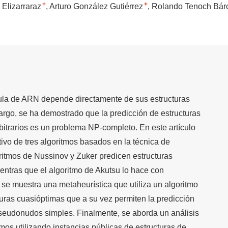
+
+
 Elizarraraz
Arturo González Gutiérrez
Rolando Tenoch Bár
la de ARN depende directamente de sus estructuras
argo, se ha demostrado que la predicción de estructuras
trarios es un problema NP-completo. En este artículo
vo de tres algoritmos basados en la técnica de
itmos de Nussinov y Zuker predicen estructuras
ntras que el algoritmo de Akutsu lo hace con
e muestra una metaheurística que utiliza un algoritmo
uras cuasióptimas que a su vez permiten la predicción
seudonudos simples. Finalmente, se aborda un análisis
mos utilizando instancias públicas de estructuras de