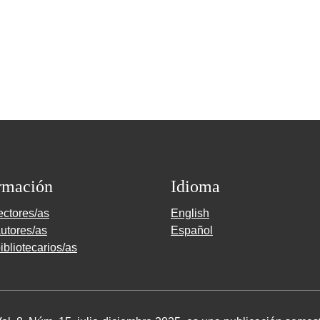
rmación
Idioma
ectores/as
English
utores/as
Español
ibliotecarios/as