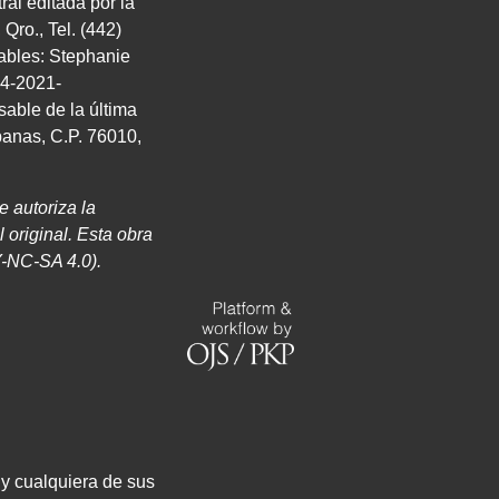
ral editada por la
ro., Tel. (442)
sables: Stephanie
04-2021-
able de la última
panas, C.P. 76010,
Se autoriza
la
l original. Esta obra
Y
-
NC
-
SA 4
.
0
).
 y cualquiera de sus