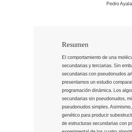
Pedro Ayala
Resumen
El comportamiento de una molécu
secundarias y terciarias. Sin emb
secundarias con pseudonudos arbi
presentamos un estudio comparati
programación dinámica. Los algor
secundarias sin pseudonudos, mie
pseudonudos simples. Asimismo, s
genético para producir subestruct
de estructuras secundarias con p
experimental de los cuatro algorit