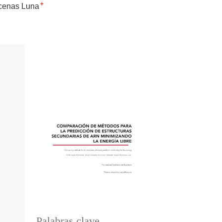
+
cenas Luna
Palabras clave