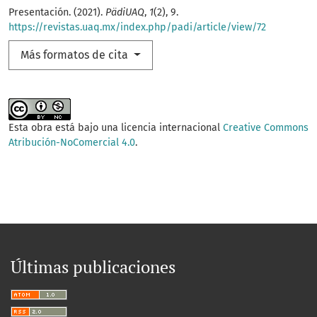
Presentación. (2021).
PädiUAQ
,
1
(2), 9.
https://revistas.uaq.mx/index.php/padi/article/view/72
Más formatos de cita
Esta obra está bajo una licencia internacional
Creative Commons
Atribución-NoComercial 4.0
.
Últimas publicaciones