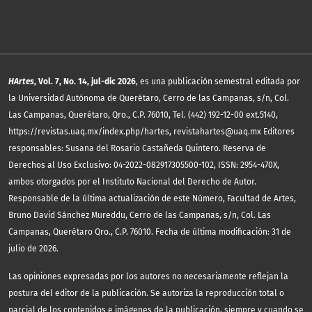
HArtes
, Vol. 7, No. 14, jul-dic 2026
, es una publicación semestral editada por
la Universidad Autónoma de Querétaro, Cerro de las Campanas, s/n, Col.
Las Campanas, Querétaro, Qro., C.P. 76010, Tel. (442) 192-12-00 ext.5140,
https://revistas.uaq.mx/index.php/hartes, revistahartes@uaq.mx Editores
responsables: Susana del Rosario Castañeda Quintero. Reserva de
Derechos al Uso Exclusivo: 04-2022-082917305500-102, ISSN: 2954-470X,
ambos otorgados por el Instituto Nacional del Derecho de Autor.
Responsable de la última actualización de este Número, Facultad de Artes,
Bruno David Sánchez Mureddu, Cerro de las Campanas, s/n, Col. Las
Campanas, Querétaro Qro., C.P. 76010. Fecha de última modificación: 31 de
julio de 2026.
Las opiniones expresadas por los autores no necesariamente reflejan la
postura del editor de la publicación. Se autoriza la reproducción total o
parcial de los contenidos e imágenes de la publicación, siempre y cuando se