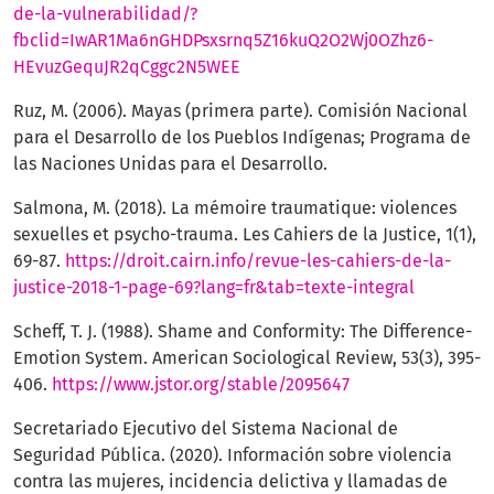
de-la-vulnerabilidad/?
fbclid=IwAR1Ma6nGHDPsxsrnq5Z16kuQ2O2Wj0OZhz6-
HEvuzGequJR2qCggc2N5WEE
Ruz, M. (2006). Mayas (primera parte). Comisión Nacional
para el Desarrollo de los Pueblos Indígenas; Programa de
las Naciones Unidas para el Desarrollo.
Salmona, M. (2018). La mémoire traumatique: violences
sexuelles et psycho-trauma. Les Cahiers de la Justice, 1(1),
69-87.
https://droit.cairn.info/revue-les-cahiers-de-la-
justice-2018-1-page-69?lang=fr&tab=texte-integral
Scheff, T. J. (1988). Shame and Conformity: The Difference-
Emotion System. American Sociological Review, 53(3), 395-
406.
https://www.jstor.org/stable/2095647
Secretariado Ejecutivo del Sistema Nacional de
Seguridad Pública. (2020). Información sobre violencia
contra las mujeres, incidencia delictiva y llamadas de