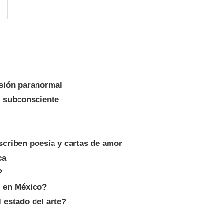
lusión paranormal
 o subconsciente
scriben poesía y cartas de amor
ca
?
ón en México?
l estado del arte?