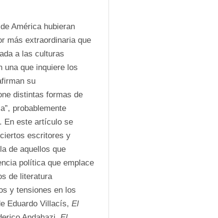
 de América hubieran 
r más extraordinaria que 
ada a las culturas 
 una que inquiere los 
firman su 
one distintas formas de 
ia”, probablemente 
 En este artículo se 
iertos escritores y 
 la de aquellos que 
ncia política que emplace 
 de literatura 
 y tensiones en los 
de Eduardo Villacís, 
El 
derico Andahazi, 
El 