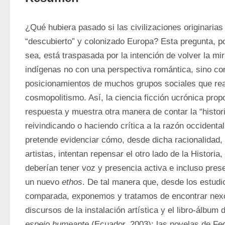
¿Qué hubiera pasado si las civilizaciones originarias
“descubierto” y colonizado Europa? Esta pregunta, po
sea, está traspasada por la intención de volver la mir
indígenas no con una perspectiva romántica, sino con
posicionamientos de muchos grupos sociales que rea
cosmopolitismo. Así, la ciencia ficción ucrónica prop
respuesta y muestra otra manera de contar la “histor
reivindicando o haciendo crítica a la razón occidental.
pretende evidenciar cómo, desde dicha racionalidad, c
artistas, intentan repensar el otro lado de la Historia,
deberían tener voz y presencia activa e incluso prese
un nuevo 
ethos
. De tal manera que, desde los estudios
comparada, exponemos y tratamos de encontrar nexos
discursos de la instalación artística y el libro-álbum 
espejo humeante
 (Ecuador, 2003); las novelas de Fe