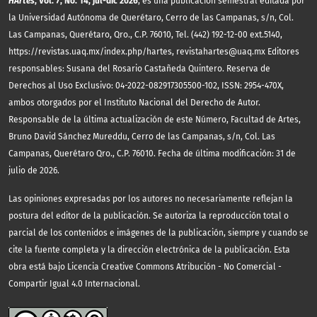
HArtes
, Vol. 7, No. 14, jul-dic 2026
, es una publicación semestral editada por
la Universidad Autónoma de Querétaro, Cerro de las Campanas, s/n, Col.
Las Campanas, Querétaro, Qro., C.P. 76010, Tel. (442) 192-12-00 ext.5140,
https://revistas.uaq.mx/index.php/hartes, revistahartes@uaq.mx Editores
responsables: Susana del Rosario Castañeda Quintero. Reserva de
Derechos al Uso Exclusivo: 04-2022-082917305500-102, ISSN: 2954-470X,
ambos otorgados por el Instituto Nacional del Derecho de Autor.
Responsable de la última actualización de este Número, Facultad de Artes,
Bruno David Sánchez Mureddu, Cerro de las Campanas, s/n, Col. Las
Campanas, Querétaro Qro., C.P. 76010. Fecha de última modificación: 31 de
julio de 2026.
Las opiniones expresadas por los autores no necesariamente reflejan la
postura del editor de la publicación. Se autoriza la reproducción total o
parcial de los contenidos e imágenes de la publicación, siempre y cuando se
cite la fuente completa y la dirección electrónica de la publicación.
Esta
obra está bajo Licencia Creative Commons Atribución - No Comercial -
Compartir Igual 4.0 Internacional.