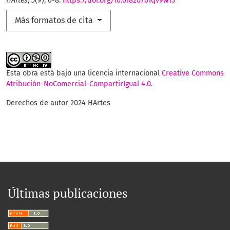
HArtes
,
5
(9), 6-8.
https://doi.org/10.61820/61qv9w13
Más formatos de cita
Esta obra está bajo una licencia internacional
Creative Commons
Atribución-NoComercial-CompartirIgual 4.0
.
Derechos de autor 2024 HArtes
Últimas publicaciones