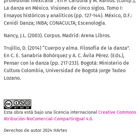
profesional mexicana”. En P. Cardona y M. Ramos. (Comp.),
La danza en México. Visiones de cinco siglos. Tomo I:
Ensayos históricos y analíticos (pp. 127-144). México, D.F.:
Cenidi Danza; INBA; CONACULTA; Escenología.
Nancy, J.L. (2003). Corpus. Madrid: Arena Libros.
Trujillo, D. (2014) “Cuerpo y alma. Filosofía de la danza”.
En C. E. Sanabria Bohórquez y A. C. Ávila Pérez. (Eds.),
Pensar con la danza (pp. 217-233). Bogotá: Ministerio de
Cultura Colombia, Universidad de Bogotá Jorge Tadeo
Lozano.
Esta obra está bajo una licencia internacional
Creative Commons
Atribución-NoComercial-CompartirIgual 4.0
.
Derechos de autor 2024 HArtes