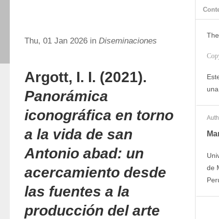
Cont
The
Thu, 01 Jan 2026 in
Diseminaciones
Cop
Argott, I. I. (2021).
Este
una
Panorámica
iconográfica en torno
Auth
a la vida de san
Mar
Antonio abad: un
Uni
de 
acercamiento desde
Per
las fuentes a la
producción del arte