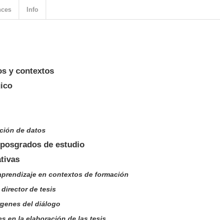
nces
Info
os y contextos
gico
cción de datos
 posgrados de estudio
tivas
aprendizaje en contextos de formación
director de tesis
rgenes del diálogo
es en la elaboración de las tesis