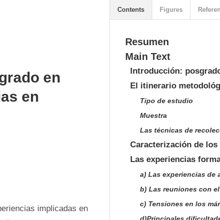
Contents
Figures
Refere
Resumen
Main Text
Introducción: posgrad
sgrado en
El itinerario metodoló
ias en
Tipo de estudio
Muestra
Las técnicas de recole
Caracterización de los
Las experiencias forma
a) Las experiencias de 
b) Las reuniones con el 
c) Tensiones en los má
eriencias implicadas en 
d)Principales dificultad