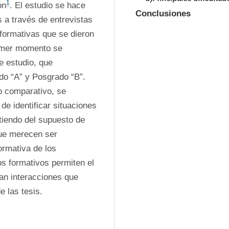
1
ón
. El estudio se hace 
Conclusiones
 a través de entrevistas 
formativas que se dieron 
imer momento se 
 estudio, que 
do “A” y Posgrado “B”. 
o comparativo, se 
de identificar situaciones 
tiendo del supuesto de 
ue merecen ser 
rmativa de los 
s formativos permiten el 
dan interacciones que 
e las tesis.