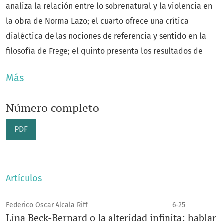
analiza la relación entre lo sobrenatural y la violencia en
la obra de Norma Lazo; el cuarto ofrece una crítica
dialéctica de las nociones de referencia y sentido en la
filosofía de Frege; el quinto presenta los resultados de
una intervención pedagógica basada en producciones
Más
audiovisuales interculturales desarrollada en Tijuana; y el
sexto evalúa el impacto del enfoque de bien común en
Número completo
las relaciones de investigación de la Universidad Popular
Autónoma del Estado de Puebla. Este volumen se
PDF
complementa con la reseña de
Contornos de
hermenéutica y conocimiento
de Mauricio Beuchot; y
concluye con una entrevista a la escritora Gabriela
Artículos
Damián Miravete en la que se reflexiona sobre la ficción
especulativa y el potencial creador del lenguaje.
Federico Oscar Alcala Riff
6-25
Lina Beck-Bernard o la alteridad infinita: hablar