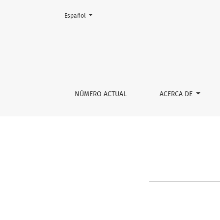
Cambiar el idioma. El actual es:
Español
Proceso de evaluación
NÚMERO ACTUAL
ACERCA DE