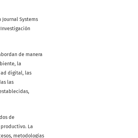
n Journal Systems
 Investigación
 abordan de manera
biente, la
ad digital, las
as las
establecidas,
ados de
o productivo.
La
ocesos, metodologías