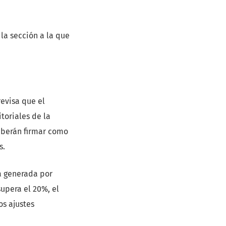
 la sección a la que
revisa que el
toriales de la
deberán firmar como
s.
ra generada por
supera el 20%, el
os ajustes