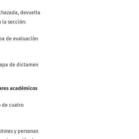
rechazada, devuelta
 la sección:
apa de evaluación
etapa de dictamen
pares académicos
o de cuatro
utoras y personas