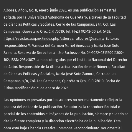
,
Albores
Año 5, No. 8, enero-junio 2026, es una publicación semestral
editada por la Universidad Autónoma de Querétaro, a través de la Facultad
de Ciencias Políticas y Sociales, Cerro de las Campanas, s/n, Col. Las
Campanas, Querétaro Qro., C.P. 76010, Tel. (442) 192-12-00 Ext. 5463,
https://revistas.uaq.mx/index.php/albores
,
albores@uaq.mx
Editoras
responsables: M. Vanesa del Carmen Muriel Amezcua y María José Soto
Zamora. Reserva de Derechos al Uso Exclusivo No. 04-2022-031520041300-
102, ISSN: 2954-3878, ambos otorgados por el Instituto Nacional del Derecho
de Autor. Responsable de la última actualización de este Número, Facultad
de Ciencias Políticas y Sociales, María José Soto Zamora, Cerro de las
Campanas, s/n, Col. Las Campanas, Querétaro Qro., C.P. 76010. Fecha de
última modificación 21 de enero de 2026.
Las opiniones expresadas por los autores no necesariamente reflejan la
postura del editor de la publicación. Se autoriza la reproducción total o
parcial de los contenidos e imágenes de la publicación, siempre y cuando se
cite la fuente completa y la dirección electrónica de la publicación. Esta
obra está bajo
Licencia Creative Commons Reconocimiento-NoComercial-