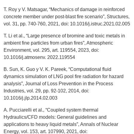
T. Roy y V. Matsagar, “Mechanics of damage in reinforced
concrete member under post-blast fire scenario”, Structures,
vol. 31, pp. 740-760, 2021, doi: 10.1016/j.istruc.2021.02.005
T. Li et al., “Large presence of bromine and toxic metals in
ambient fine particles from urban fires”, Atmospheric
Environment, vol. 295, art. 119554, 2023, doi:
10.1016/j.atmosenv. 2022.119554
B. Sun, K. Guo y V. K. Pareek, “Computational fluid
dynamics simulation of LNG pool fire radiation for hazard
analysis”, Journal of Loss Prevention in the Process
Industries, vol. 29, pp. 92-102, 2014, doi:
10.1016/j.jlp.2014.02.003
A. Pucciarelli et al., “Coupled system thermal
Hydraulics/CFD models: General guidelines and
applications to heavy liquid metals”, Annals of Nuclear
Energy, vol. 153, art. 107990, 2021, doi: