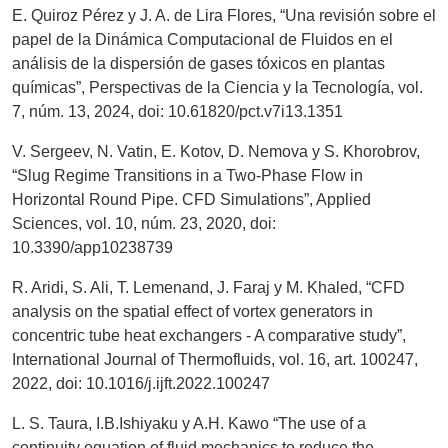
E. Quiroz Pérez y J. A. de Lira Flores, “Una revisión sobre el
papel de la Dinámica Computacional de Fluidos en el
análisis de la dispersión de gases tóxicos en plantas
químicas”, Perspectivas de la Ciencia y la Tecnología, vol.
7, núm. 13, 2024, doi: 10.61820/pct.v7i13.1351
V. Sergeev, N. Vatin, E. Kotov, D. Nemova y S. Khorobrov,
“Slug Regime Transitions in a Two-Phase Flow in
Horizontal Round Pipe. CFD Simulations”, Applied
Sciences, vol. 10, núm. 23, 2020, doi:
10.3390/app10238739
R. Aridi, S. Ali, T. Lemenand, J. Faraj y M. Khaled, “CFD
analysis on the spatial effect of vortex generators in
concentric tube heat exchangers - A comparative study”,
International Journal of Thermofluids, vol. 16, art. 100247,
2022, doi: 10.1016/j.ijft.2022.100247
L. S. Taura, I.B.Ishiyaku y A.H. Kawo “The use of a
continuity equation of fluid mechanics to reduce the