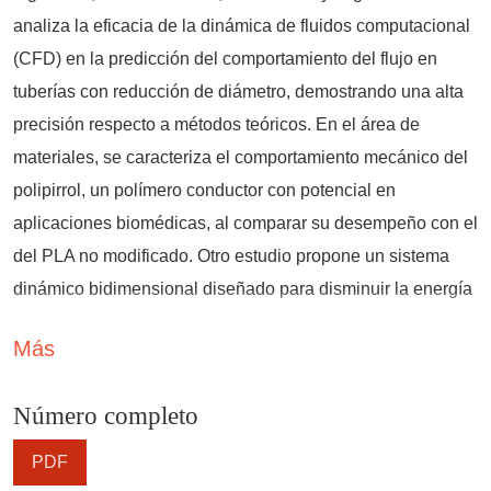
analiza la eficacia de la dinámica de fluidos computacional
(CFD) en la predicción del comportamiento del flujo en
tuberías con reducción de diámetro, demostrando una alta
precisión respecto a métodos teóricos. En el área de
materiales, se caracteriza el comportamiento mecánico del
polipirrol, un polímero conductor con potencial en
aplicaciones biomédicas, al comparar su desempeño con el
del PLA no modificado. Otro estudio propone un sistema
dinámico bidimensional diseñado para disminuir la energía
transferida al cuerpo infantil en accidentes vehiculares, con
Más
posible aplicación en menores con enfermedades óseas
degenerativas. En el ámbito geotécnico, se examina el
Número completo
impacto de inclusiones fluidas en la propagación de ondas
sísmicas, revelando cómo agua, aire y petróleo modifican la
PDF
velocidad y amplitud de las señales. Finalmente, se diseña