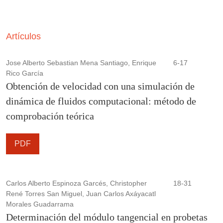
y valida un dispositivo de ensayos biaxiales de bajo costo
para evaluar tejidos biológicos, destacando su precisión,
Artículos
seguridad y accesibilidad para estudios en laboratorios con
recursos limitados.
Jose Alberto Sebastian Mena Santiago, Enrique
6-17
Rico García
Obtención de velocidad con una simulación de
dinámica de fluidos computacional: método de
comprobación teórica
PDF
Carlos Alberto Espinoza Garcés, Christopher
18-31
René Torres San Miguel, Juan Carlos Axáyacatl
Morales Guadarrama
Determinación del módulo tangencial en probetas