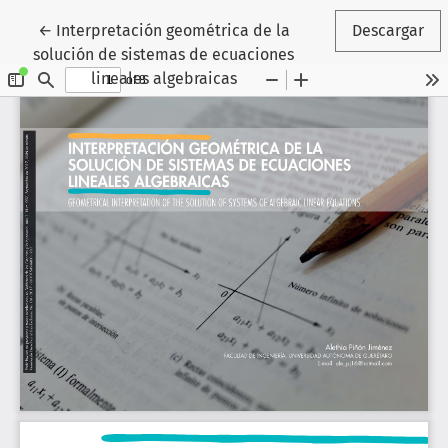
Volver a los detalles del artículo
←
Interpretación geométrica de la
Descargar
solución de sistemas de ecuaciones
lineales algebraicas