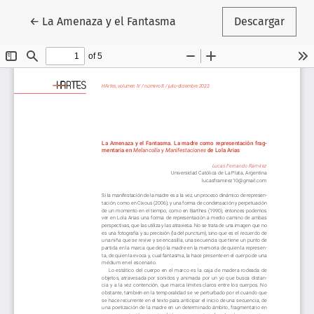
Volver a los detalles del artículo
←
La Amenaza y el Fantasma
Descargar