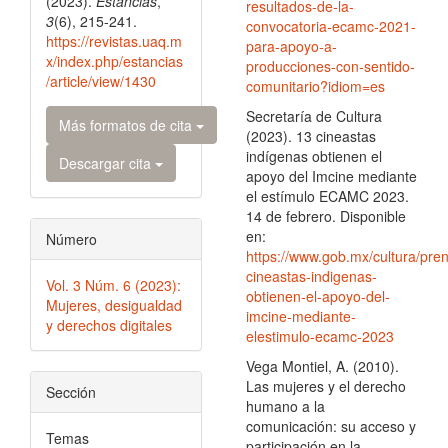
(2023).
Estancias
,
resultados-de-la-
3
(6), 215-241.
convocatoria-ecamc-2021-
https://revistas.uaq.m
para-apoyo-a-
x/index.php/estancias
producciones-con-sentido-
/article/view/1430
comunitario?idiom=es
Secretaría de Cultura
Más formatos de cita
(2023). 13 cineastas
indígenas obtienen el
Descargar cita
apoyo del Imcine mediante
el estímulo ECAMC 2023.
14 de febrero. Disponible
en:
Número
https://www.gob.mx/cultura/pre
cineastas-indigenas-
Vol. 3 Núm. 6 (2023):
obtienen-el-apoyo-del-
Mujeres, desigualdad
imcine-mediante-
y derechos digitales
elestimulo-ecamc-2023
Vega Montiel, A. (2010).
Las mujeres y el derecho
Sección
humano a la
comunicación: su acceso y
Temas
participación en la