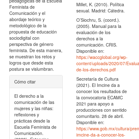
pedagógicas de la Escuela
Millet, K. (2010). Política
Feminista de
sexual. Madrid: Cátedra.
Comunicación y el
abordaje teórico y
O’Siochru, S. (coord.).
metodológico de la
(2005). Manual para la
propuesta de educación
evaluación de los
sociodigital con
derechos a la
perspectiva de género
comunicación. CRIS.
feminista. De esta manera,
Disponible en:
se muestran los retos y
https://waccglobal.org/wp-
logros que desde esta
content/uploads/2020/07/Evalua
postura se vislumbran.
de-los-derechos.pdf
Detalles
Secretaría de Cultura
Cómo citar
(2021). El Imcine da a
del
conocer los resultados de
El derecho a la
artículo
la convocatoria ECAMC
comunicación de las
2021 para apoyo a
mujeres y las niñas:
producciones con sentido
reflexiones y
comunitario. 28 de abril.
prácticas desde la
Disponible en:
Escuela Feminista de
https://www.gob.mx/cultura/pren
Comunicación.
imcine-da-a-conocer-los-