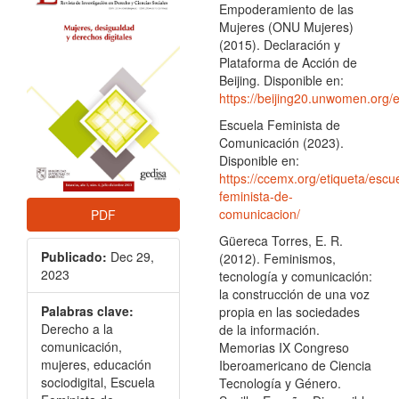
lateral
Empoderamiento de las
del
Mujeres (ONU Mujeres)
(2015). Declaración y
artículo
Plataforma de Acción de
Beijing. Disponible en:
https://beijing20.unwomen.org/
Escuela Feminista de
Comunicación (2023).
Disponible en:
https://ccemx.org/etiqueta/escu
feminista-de-
comunicacion/
PDF
Güereca Torres, E. R.
Publicado:
Dec 29,
(2012). Feminismos,
2023
tecnología y comunicación:
la construcción de una voz
Palabras clave:
propia en las sociedades
Derecho a la
de la información.
comunicación,
Memorias IX Congreso
mujeres, educación
Iberoamericano de Ciencia
sociodigital, Escuela
Tecnología y Género.