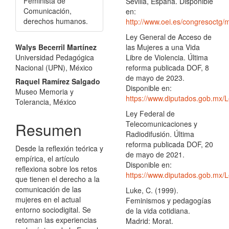
Feminista de
Sevilla, España. Disponible
Comunicación,
en:
derechos humanos.
http://www.oei.es/congresoctg/
Ley General de Acceso de
Contenido
Walys Becerril Martínez
las Mujeres a una Vida
Universidad Pedagógica
Libre de Violencia. Última
principal
Nacional (UPN), México
reforma publicada DOF, 8
del
de mayo de 2023.
Raquel Ramírez Salgado
Disponible en:
Museo Memoria y
artículo
https://www.diputados.gob.mx/
Tolerancia, México
Ley Federal de
Resumen
Telecomunicaciones y
Radiodifusión. Última
reforma publicada DOF, 20
Desde la reflexión teórica y
de mayo de 2021.
empírica, el artículo
Disponible en:
reflexiona sobre los retos
https://www.diputados.gob.mx/L
que tienen el derecho a la
comunicación de las
Luke, C. (1999).
mujeres en el actual
Feminismos y pedagogías
entorno sociodigital. Se
de la vida cotidiana.
retoman las experiencias
Madrid: Morat.