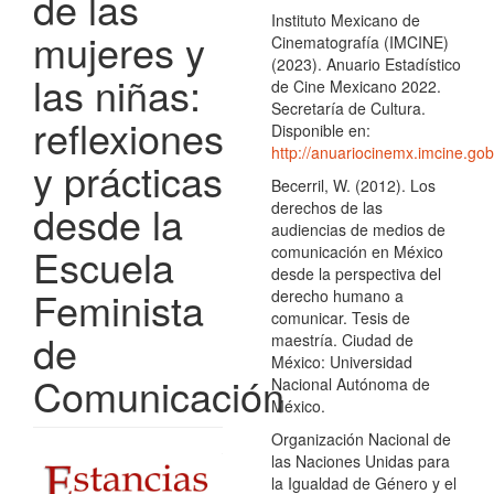
de las
Instituto Mexicano de
mujeres y
Cinematografía (IMCINE)
(2023). Anuario Estadístico
las niñas:
de Cine Mexicano 2022.
Secretaría de Cultura.
reflexiones
Disponible en:
http://anuariocinemx.imcine.go
y prácticas
Becerril, W. (2012). Los
desde la
derechos de las
audiencias de medios de
Escuela
comunicación en México
desde la perspectiva del
Feminista
derecho humano a
comunicar. Tesis de
de
maestría. Ciudad de
México: Universidad
Comunicación
Nacional Autónoma de
México.
Organización Nacional de
Barra
las Naciones Unidas para
la Igualdad de Género y el