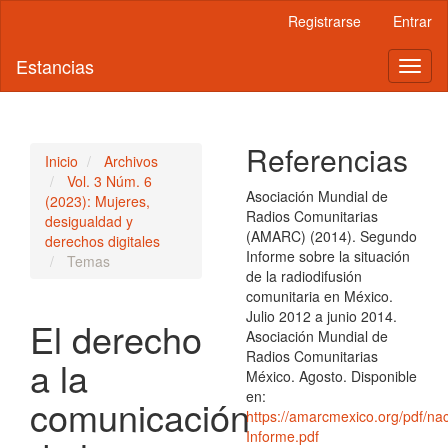
Navegación
Registrarse
Entrar
principal
Contenido
Estancias
Toggl
principal
naviga
Barra
lateral
Referencias
Inicio
Archivos
Vol. 3 Núm. 6
Asociación Mundial de
(2023): Mujeres,
Radios Comunitarias
desigualdad y
(AMARC) (2014). Segundo
derechos digitales
Informe sobre la situación
Temas
de la radiodifusión
comunitaria en México.
Julio 2012 a junio 2014.
El derecho
Asociación Mundial de
Radios Comunitarias
a la
México. Agosto. Disponible
en:
comunicación
https://amarcmexico.org/pdf/nac
Informe.pdf