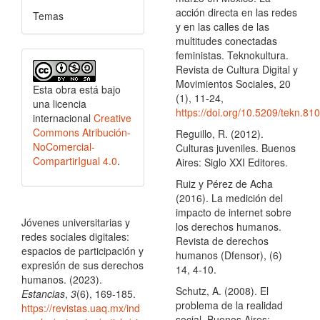
acción directa en las redes
Temas
y en las calles de las
multitudes conectadas
feministas. Teknokultura.
Revista de Cultura Digital y
Movimientos Sociales, 20
Esta obra está bajo
(1), 11-24,
una licencia
https://doi.org/10.5209/tekn.81
internacional
Creative
Commons Atribución-
Reguillo, R. (2012).
NoComercial-
Culturas juveniles. Buenos
CompartirIgual 4.0
.
Aires: Siglo XXI Editores.
Ruiz y Pérez de Acha
(2016). La medición del
Cómo citar
impacto de internet sobre
Jóvenes universitarias y
los derechos humanos.
redes sociales digitales:
Revista de derechos
espacios de participación y
humanos (Dfensor), (6)
expresión de sus derechos
14, 4-10.
humanos. (2023).
Schutz, A. (2008). El
Estancias
,
3
(6), 169-185.
problema de la realidad
https://revistas.uaq.mx/ind
social. Buenos Aires: