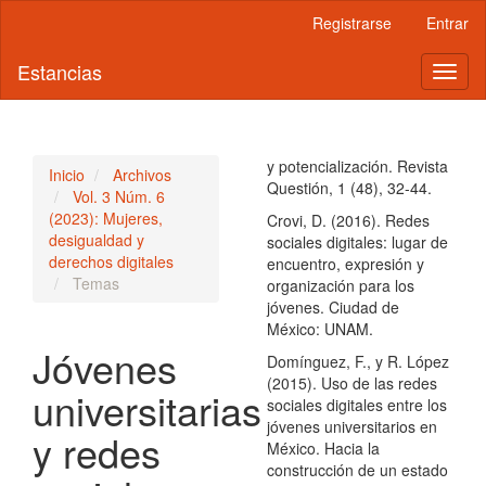
Navegación
Registrarse
Entrar
principal
Contenido
Estancias
Toggl
principal
naviga
Barra
lateral
y potencialización. Revista
Inicio
Archivos
Questión, 1 (48), 32-44.
Vol. 3 Núm. 6
(2023): Mujeres,
Crovi, D. (2016). Redes
desigualdad y
sociales digitales: lugar de
derechos digitales
encuentro, expresión y
Temas
organización para los
jóvenes. Ciudad de
México: UNAM.
Jóvenes
Domínguez, F., y R. López
(2015). Uso de las redes
universitarias
sociales digitales entre los
jóvenes universitarios en
y redes
México. Hacia la
construcción de un estado