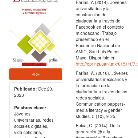
lateral
Farías. A (2014). Jóvenes
universitarios y la
del
construcción de
artículo
ciudadanía a través de
Facebook en el contexto
michoacano. Trabajo
presentado en el
Encuentro Nacional de
AMIC, San Luis Potosí.
Mayo. Disponible en:
http://eprints.uanl.mx/6151/1
Farías, A. (2016). Jóvenes
PDF
universitarios mexicanos y
la formación de la
Publicado:
Dec 29,
ciudadanía a través de las
2023
redes sociales.
Communication pappers-
Palabras clave:
media literacy & gender
Jóvenes
studies, 5 (10), 9-25.
universitarias, redes
Feixa, C. (2014). De la
sociales digitales,
generación@ a la
vida cotidiana,
#generación. Barcelona: