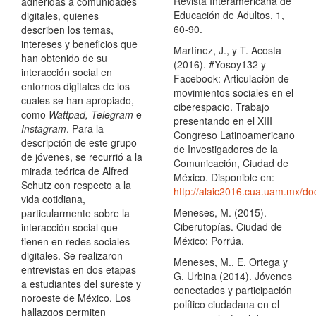
Revista Interamericana de
adheridas a comunidades
Educación de Adultos, 1,
digitales, quienes
60-90.
describen los temas,
intereses y beneficios que
Martínez, J., y T. Acosta
han obtenido de su
(2016). #Yosoy132 y
interacción social en
Facebook: Articulación de
entornos digitales de los
movimientos sociales en el
cuales se han apropiado,
ciberespacio. Trabajo
como
Wattpad, Telegram
e
presentando en el XIII
Instagram
. Para la
Congreso Latinoamericano
descripción de este grupo
de Investigadores de la
de jóvenes, se recurrió a la
Comunicación, Ciudad de
mirada teórica de Alfred
México. Disponible en:
Schutz con respecto a la
http://alaic2016.cua.uam.mx/
vida cotidiana,
Meneses, M. (2015).
particularmente sobre la
Ciberutopías. Ciudad de
interacción social que
México: Porrúa.
tienen en redes sociales
digitales. Se realizaron
Meneses, M., E. Ortega y
entrevistas en dos etapas
G. Urbina (2014). Jóvenes
a estudiantes del sureste y
conectados y participación
noroeste de México. Los
político ciudadana en el
hallazgos permiten