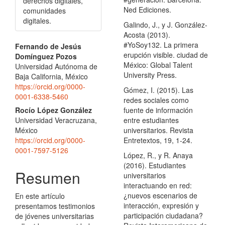
derechos digitales,
Ned Ediciones.
comunidades
digitales.
Galindo, J., y J. González-
Acosta (2013).
Contenido
#YoSoy132. La primera
Fernando de Jesús
erupción visible. ciudad de
Domínguez Pozos
principal
México: Global Talent
Universidad Autónoma de
University Press.
del
Baja California, México
https://orcid.org/0000-
Gómez, I. (2015). Las
artículo
0001-6338-5460
redes sociales como
Rocío López González
fuente de información
Universidad Veracruzana,
entre estudiantes
México
universitarios. Revista
https://orcid.org/0000-
Entretextos, 19, 1-24.
0001-7597-5126
López, R., y R. Anaya
(2016). Estudiantes
Resumen
universitarios
interactuando en red:
¿nuevos escenarios de
En este artículo
interacción, expresión y
presentamos testimonios
participación ciudadana?
de jóvenes universitarias