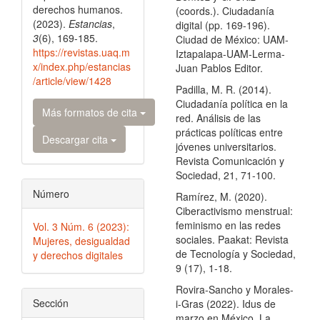
derechos humanos.
(coords.). Ciudadanía
(2023).
Estancias
,
digital (pp. 169-196).
3
(6), 169-185.
Ciudad de México: UAM-
https://revistas.uaq.m
Iztapalapa-UAM-Lerma-
x/index.php/estancias
Juan Pablos Editor.
/article/view/1428
Padilla, M. R. (2014).
Ciudadanía política en la
Más formatos de cita
red. Análisis de las
prácticas políticas entre
Descargar cita
jóvenes universitarios.
Revista Comunicación y
Sociedad, 21, 71-100.
Número
Ramírez, M. (2020).
Ciberactivismo menstrual:
feminismo en las redes
Vol. 3 Núm. 6 (2023):
sociales. Paakat: Revista
Mujeres, desigualdad
de Tecnología y Sociedad,
y derechos digitales
9 (17), 1-18.
Rovira-Sancho y Morales-
Sección
i-Gras (2022). Idus de
marzo en México. La