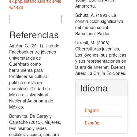
ex.php/estancias/article/vie
Amorrortu.
w/1428
Schutz, A. (1993). La
Más formatos de cita
construcción significativa
del mundo social.
Referencias
Barcelona: Paidós.
Urresti, M. (2008).
Aguilar, C. (2011). Uso de
Ciberculturas juveniles.
Facebook entre jóvenes
Los jóvenes, sus prácticas
universitarios de
y sus representaciones en
Querétaro como
la era de Internet. Buenos
herramienta para
Aires: La Crujía Ediciones.
fortalecer su cultura
política (Tesis de
Idioma
maestría). Ciudad de
México: Universidad
Nacional Autónoma de
México.
English
Bonavitta, De Garay y
Camacho (2015). Mujeres,
Español
feminismos y redes
sociales: acceso, censura