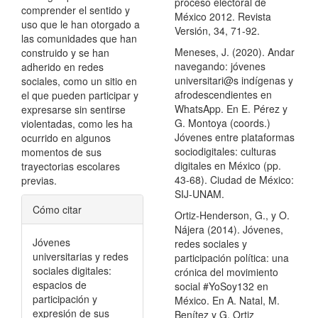
proceso electoral de
comprender el sentido y
México 2012. Revista
uso que le han otorgado a
Versión, 34, 71-92.
las comunidades que han
Meneses, J. (2020). Andar
construido y se han
navegando: jóvenes
adherido en redes
universitari@s indígenas y
sociales, como un sitio en
afrodescendientes en
el que pueden participar y
WhatsApp. En E. Pérez y
expresarse sin sentirse
G. Montoya (coords.)
violentadas, como les ha
Jóvenes entre plataformas
ocurrido en algunos
sociodigitales: culturas
momentos de sus
digitales en México (pp.
trayectorias escolares
43-68). Ciudad de México:
previas.
SIJ-UNAM.
Detalles
Cómo citar
Ortiz-Henderson, G., y O.
del
Nájera (2014). Jóvenes,
Jóvenes
redes sociales y
artículo
universitarias y redes
participación política: una
sociales digitales:
crónica del movimiento
espacios de
social #YoSoy132 en
participación y
México. En A. Natal, M.
expresión de sus
Benítez y G. Ortiz