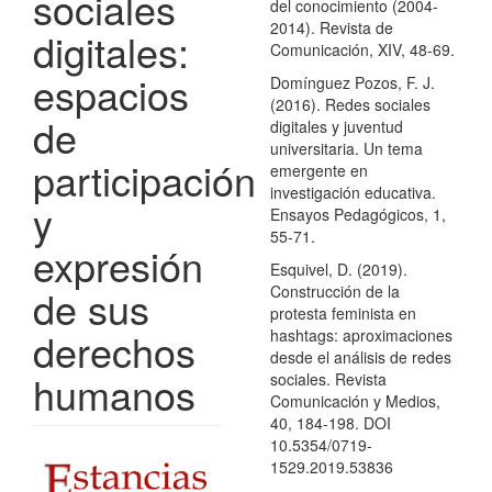
sociales
del conocimiento (2004-
2014). Revista de
digitales:
Comunicación, XIV, 48-69.
espacios
Domínguez Pozos, F. J.
(2016). Redes sociales
de
digitales y juventud
universitaria. Un tema
participación
emergente en
investigación educativa.
y
Ensayos Pedagógicos, 1,
55-71.
expresión
Esquivel, D. (2019).
de sus
Construcción de la
protesta feminista en
derechos
hashtags: aproximaciones
desde el análisis de redes
humanos
sociales. Revista
Comunicación y Medios,
40, 184-198. DOI
10.5354/0719-
Barra
1529.2019.53836