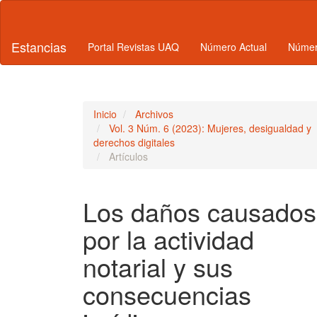
Navegación
principal
Contenido
Estancias
Portal Revistas UAQ
Número Actual
Númer
principal
Barra
lateral
Inicio
Archivos
Vol. 3 Núm. 6 (2023): Mujeres, desigualdad y
derechos digitales
Artículos
Los daños causados
por la actividad
notarial y sus
consecuencias