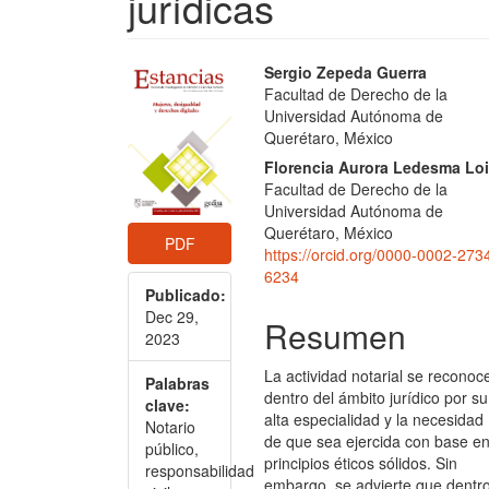
jurídicas
Barra
Contenido
Sergio Zepeda Guerra
Facultad de Derecho de la
lateral
principal
Universidad Autónoma de
del
del
Querétaro, México
Florencia Aurora Ledesma Lo
artículo
artículo
Facultad de Derecho de la
Universidad Autónoma de
Querétaro, México
PDF
https://orcid.org/0000-0002-273
6234
Publicado:
Dec 29,
Resumen
2023
La actividad notarial se reconoc
Palabras
dentro del ámbito jurídico por su
clave:
alta especialidad y la necesidad
Notario
de que sea ejercida con base e
público,
principios éticos sólidos. Sin
responsabilidad
embargo, se advierte que dentr