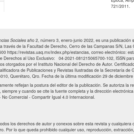
721/2011.
ncias Sociales
año 2, número 3, enero-junio 2022, es una publicación s
 a través de la Facultad de Derecho, Cerro de las Campanas S/N, La
600 https://revistas.uaq.mx/index.php/estancias, correo electrónico: e
 de Derechos al Uso Exclusivo: 04-2021-081215065700-102, ISSN para
 otorgados por el Instituto Nacional del Derecho de Autor. Certificado 
lificadora de Publicaciones y Revistas Ilustradas de la Secretaría de
10, Querétaro, Qro. Fecha de la última modificación 29 de diciembre
ente reflejan la postura del editor de la publicación. Se autoriza la re
 siempre y cuando se cite la fuente completa y la dirección electrónica
 No Comercial - Compartir Igual 4.0 Internacional.
odos los derechos de autor y conexos sobre esta revista y cualquiera 
. Por lo que queda prohibido cualquier uso, reproducción, extracción,