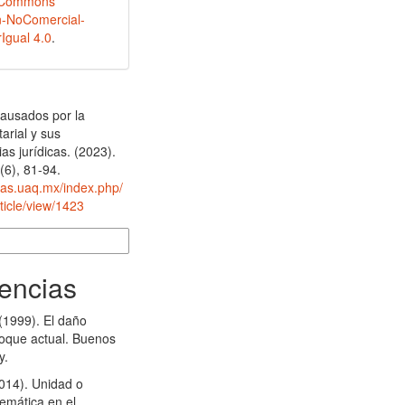
e Commons
n-NoComercial-
Igual 4.0
.
ausados por la
tarial y sus
s jurídicas. (2023).
3
(6), 81-94.
stas.uaq.mx/index.php/
ticle/view/1423
 de cita
encias
(1999). El daño
foque actual. Buenos
y.
2014). Unidad o
temática en el