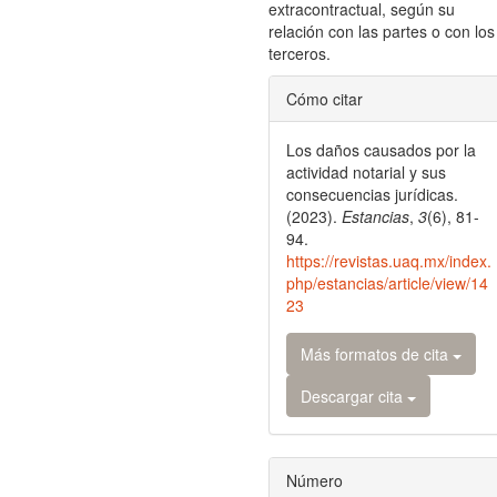
extracontractual, según su
relación con las partes o con los
terceros.
Detalles
Cómo citar
del
Los daños causados por la
artículo
actividad notarial y sus
consecuencias jurídicas.
(2023).
Estancias
,
3
(6), 81-
94.
https://revistas.uaq.mx/index.
php/estancias/article/view/14
23
Más formatos de cita
Descargar cita
Número