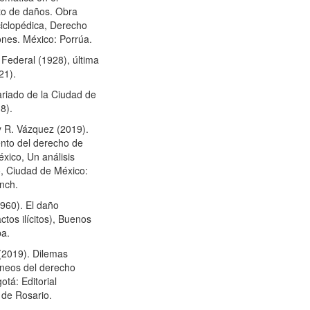
to de daños. Obra
ciclopédica, Derecho
ones. México: Porrúa.
 Federal (1928), última
21).
ariado de la Ciudad de
8).
y R. Vázquez (2019).
ento del derecho de
xico, Un análisis
, Ciudad de México:
anch.
1960). El daño
actos ilícitos), Buenos
ba.
 (2019). Dilemas
neos del derecho
otá: Editorial
 de Rosario.