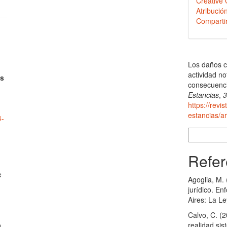
Creativ
Atribució
Compartir
Cómo citar
Los daños c
actividad no
is
consecuencia
Estancias
,
https://revi
estancias/ar
4-
Más formatos
Refer
e
Agoglia, M. 
jurídico. En
Aires: La Le
n
Calvo, C. (
realidad sis
o