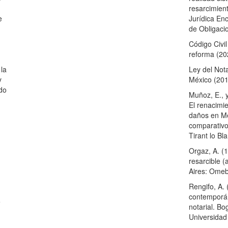
resarcimien
Jurídica En
e
de Obligaci
Código Civil
reforma (20
Ley del Not
 la
México (201
y
do
Muñoz, E., 
El renacimi
daños en Mé
comparativo
Tirant lo Bl
Orgaz, A. (
resarcible (
Aires: Ome
Rengifo, A.
contemporá
e
notarial. Bog
Universidad