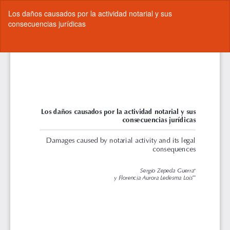
Volver
Los daños causados por la actividad notarial y sus
a
consecuencias jurídicas
los
detalles
del
De
De
artículo
P